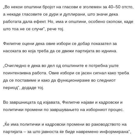
„Во некои општини бројот на гласови е зголемен за 40–50 отсто,
а некаде гласовите се дури и дуплирани, што значи дека
работата дала ефект. Но, има и општини, особено скопски, каде
што тоа не се случи“, рече тој.
Филипче оцени дека овие избори се добар показател за
насоката во која треба да се движи партијата во иднина.
„Очигледно е дека во дел од општините е потребна уште
поинтензивна работа. Овие избори се јасен сигнал како треба
да се поставиме и како да функционираме во следниот
период“, додаде тој.
Во завршницата од изјавата, Филипче најави и кадровски и
политички промени по завршувањето на изборниот процес.
„Ќе има политички и кадровски промени во раководството на
партијата – за што јавноста ќе биде навремено информирана“,