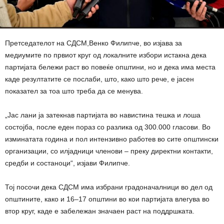
Претседателот на СДСМ,Венко Филипче, во изјава за
медиумите по првиот круг од локалните избори истакна дека
партијата бележи раст во повеќе општини, но и дека има места
каде резултатите се послаби, што, како што рече, е јасен
показател за тоа што треба да се менува.
„Јас лани ја затекнав партијата во навистина тешка и лоша
состојба, после еден пораз со разлика од 300.000 гласови. Во
изминатата година и пол интензивно работев во сите општински
организации, со илјадници членови – преку директни контакти,
средби и состаноци“, изјави Филипче.
Тој посочи дека СДСМ има избрани градоначалници во дел од
општините, како и 16–17 општини во кои партијата влегува во
втор круг, каде е забележан значаен раст на поддршката.