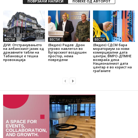
ПОВРЗАНИ НАПИСИ
ПОВЕЌЕ ОД АВТОРОТ
ВЕСТИ
ВЕСТИ
ВЕСТИ
ДУИ: Отстранувањето
(Видео) Радев: Дрон
(Видео) СДСМ бара
на албанскиот јазик од
утрово навлегол во
мораториум за нови
државните табли на
бугарскиот воздушен
комерцијални дата
Табановце е тешка
простор, нема
центри, ВМРО-ДПМНЕ
провокација
повредени
возвраќа дека
Националниот дата
центар е во корист на
граѓаните