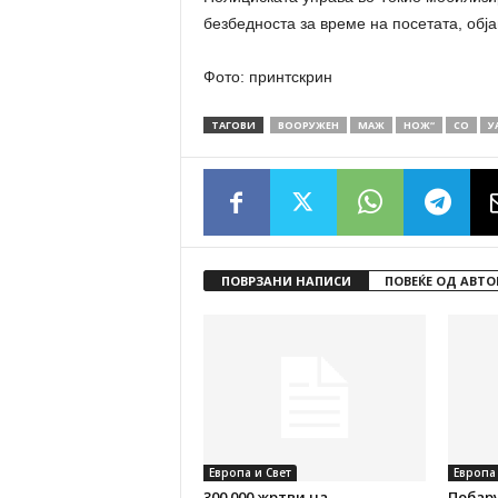
безбедноста за време на посетата, обј
Фото: принтскрин
ТАГОВИ
ВООРУЖЕН
МАЖ
НОЖ“
СО
У
ПОВРЗАНИ НАПИСИ
ПОВЕЌЕ ОД АВТО
Европа и Свет
Европа 
300.000 жртви на
Побару