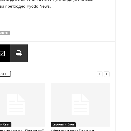
ави претходно Kyodo News.
АПСЕН
РОТ
и Свет
Европа и Свет
вачката за „Патриот“
(Фото/видео) Еден од