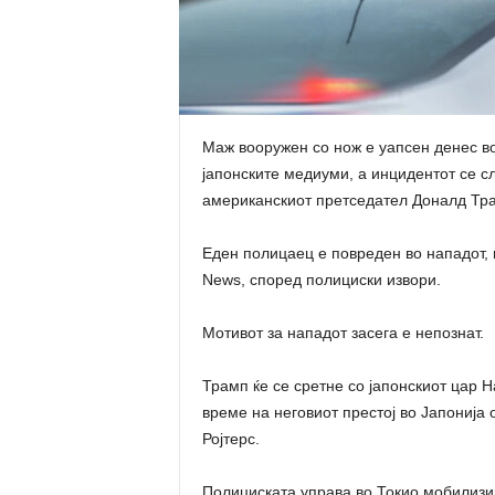
Маж вооружен со нож е уапсен денес во
јапонските медиуми, а инцидентот се с
американскиот претседател Доналд Тра
Еден полицаец е повреден во нападот, 
News, според полициски извори.
Мотивот за нападот засега е непознат.
Трамп ќе се сретне со јапонскиот цар 
време на неговиот престој во Јапонија 
Ројтерс.
Полициската управа во Токио мобилизир