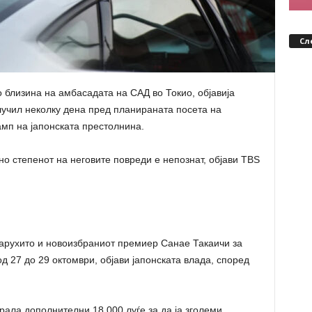
Сл
 близина на амбасадата на САД во Токио, објавија
лучил неколку дена пред планираната посета на
мп на јапонската престолнина.
но степенот на неговите повреди е непознат, објави TBS
Нарухито и новоизбраниот премиер Санае Такаичи за
од 27 до 29 октомври, објави јапонската влада, според
ала дополнителни 18.000 луѓе за да ја зголеми