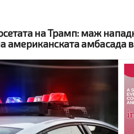
осетата на Трамп: маж напад
на американската амбасада в