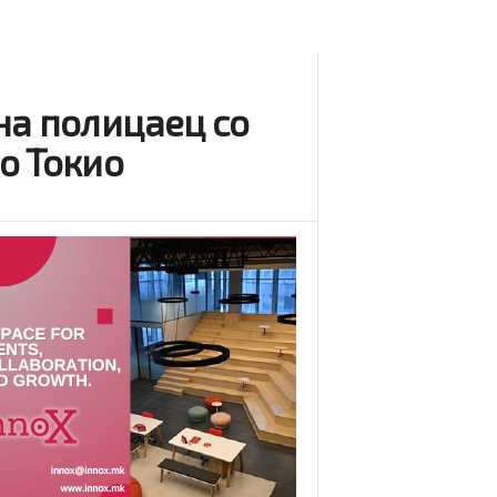
на полицаец со
о Токио