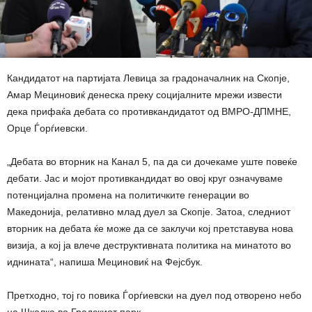
Кандидатот на партијата Левица за градоначалник на Скопје,
Амар Мециновиќ денеска преку социјалните мрежи извести
дека прифаќа дебата со противкандидатот од ВМРО-ДПМНЕ,
Орце Ѓорѓиевски.
„Дебата во вторник на Канал 5, па да си дочекаме уште повеќе
дебати. Јас и мојот противкандидат во овој круг означуваме
потенцијална промена на политичките генерации во
Македонија, релативно млад дуел за Скопје. Затоа, следниот
вторник на дебата ќе може да се заклучи кој претставува нова
визија, a кој ја влече деструктивната политика на минатото во
иднината“, напиша Мециновиќ на Фејсбук.
Претходно, тој го повика Ѓорѓиевски на дуел под отворено небо