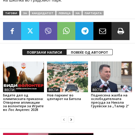
на Школка во Градскиот парк.
ТАГОВИ
ЗА
КАНДИДАТОТ
ЛЕВИЦА
НА
ПАРТИЈАТА
ПОВРЗАНИ НАПИСИ
ПОВЕЌЕ ОД АВТОРОТ
ВЕСТИ
ВЕСТИ
ВЕСТИ
Бидете дел од
Нов паркинг во
Поднесена жалба на
олимписката приказна:
центарот на Битола
ослободителната
Отворени апликации
пресуда за Никола
за волонтери за Игрите
Груевски за „Талир 2″
во Лос Анџелес 2028