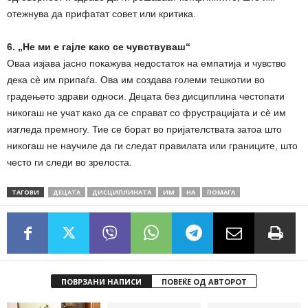
отежнува да прифатат совет или критика.
6. „Не ми е гајле како се чувствуваш“
Оваа изјава јасно покажува недостаток на емпатија и чувство
дека сè им припаѓа. Ова им создава големи тешкотии во
градењето здрави односи. Децата без дисциплина честопати
никогаш не учат како да се справат со фрустрацијата и сè им
изгледа премногу. Тие се борат во пријателствата затоа што
никогаш не научиле да ги следат правилата или границите, што
често ги следи во зрелоста.
ТАГОВИ
ДЕЦАТА
ДИСЦИПЛИНАТА
ИМ
НА
ПОМАГА
ПОВРЗАНИ НАПИСИ
ПОВЕЌЕ ОД АВТОРОТ