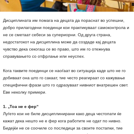
Дисциплината им помага на децата да пораснат во успешни,
добро прилагодени поединци кои практикуваат самоконтрола и
не се сметаат себеси за супериорни. Од друга страна,
недостатокот на дисциплина може да создаде кај децата
чувство дека секогаш се во право, што им го отежнува
справувањето со отфрлање или неуспех.
Кога таквите поединци се наоѓаат во ситуација каде што не го
добиваат она што го сакаат, тие често реагираат со кажување
специфични фрази што го одразуваат нивниот внатрешен свет.
Еве неколку примери.
1. „Тоа не е фер“
Луѓето кои не биле дисциплинирани како деца честопати ќе
кажат дека нешто не е фер кога работите не одат по нивно.
Бидејќи не се соочиле со последици за своите постапки, тие