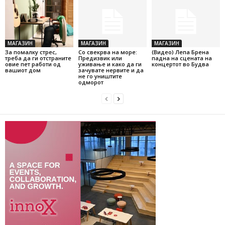
МАГАЗИН
МАГАЗИН
МАГАЗИН
За помалку стрес,
Со свекрва на море:
(Видео) Лепа Брена
треба да ги отстраните
Предизвик или
падна на сцената на
овие пет работи од
уживање и како да ги
концертот во Будва
вашиот дом
зачувате нервите и да
не го уништите
одморот