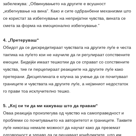
забележува: „Обвинувањето на другите е всушност
„избегнување на вина“. Како и сите одбранбени механизми што
се користат за избегнување на непријатни чувства, вината се
смета за форма на емоционално избегнување.“
4. „Претеруваш“
Обидот да се дискредитираат чувствата на другите луѓе е честа
тактика на луѓето кои не научиле да ги регулираат сопствените
емоции. Бидејќи имаат тешкотии да се справат со сопствените
чувства, тие ги перцепираат реакциите на другите луѓе како
претерани. Дисциплината е клучна за учење да се почитуваат
границите и чувствата на другите луѓе, а нејзиниот недостаток
го прави тоа исклучително тешко.
5. „Кој си ти да ми кажуваш што да правам“
Оваа реакција произлегува од чувство на самоправедност и
проблеми со почитувањето на авторитетот и границите. Таквите
луѓе никогаш немале можност да научат како да преземат
одговорност и здраво да ги решаваат конфликтите, што им