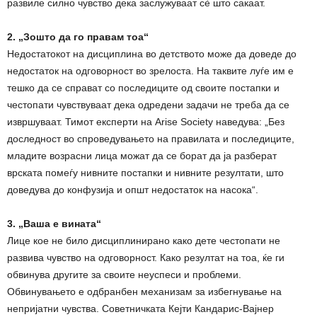
развиле силно чувство дека заслужуваат сè што сакаат.
2. „Зошто да го правам тоа“
Недостатокот на дисциплина во детството може да доведе до
недостаток на одговорност во зрелоста. На таквите луѓе им е
тешко да се справат со последиците од своите постапки и
честопати чувствуваат дека одредени задачи не треба да се
извршуваат. Тимот експерти на Arise Society наведува: „Без
доследност во спроведувањето на правилата и последиците,
младите возрасни лица можат да се борат да ја разберат
врската помеѓу нивните постапки и нивните резултати, што
доведува до конфузија и општ недостаток на насока“.
3. „Ваша е вината“
Лице кое не било дисциплинирано како дете честопати не
развива чувство на одговорност. Како резултат на тоа, ќе ги
обвинува другите за своите неуспеси и проблеми.
Обвинувањето е одбранбен механизам за избегнување на
непријатни чувства. Советничката Кејти Кандарис-Вајнер