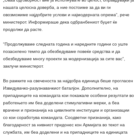
„Оваа одговорност вие ја исполнувате во целост, оправдувајќи ја
нашата целосна доверба, а ние постоиме за да ви ги
овозможиме најдобрите услови и најмодерната опрема“, рече
министерот. Информираше дека одбранбениот буџет ќе
продолжи да расте.
“Продолжуваме следната година и наредните години со уште
позасилено темпо да обезбедуваме повеќе средства и да
обезбедуваме многу проекти за модернизација за сите вас”,
заклучи министерот.
Во рамките на свеченоста за најдобра единица беше прогласен
Извидувачко-разузнавачкиот баталјон. Дополнително, на
припадниците на командата кои покажале особени резултати во
работењето им беа доделени стимулативни мерки, а беа
врачени и признанија на цивилните институции и организации
со кои соработува командата. Соодветни признанија, како
благодарност за нивниот придонес кон Армијата во текот на
службата, им беа доделени и на припадниците на единицата