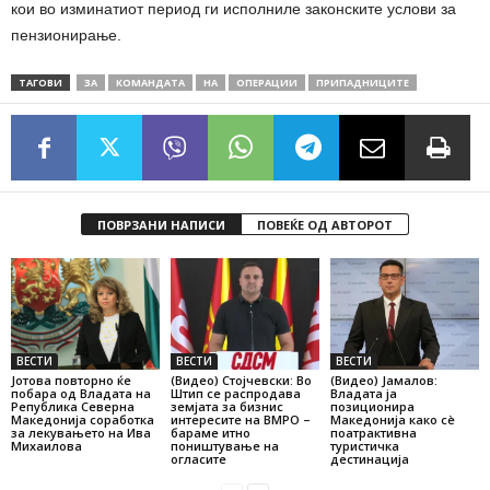
кои во изминатиот период ги исполниле законските услови за
пензионирање.
ТАГОВИ
ЗА
КОМАНДАТА
НА
ОПЕРАЦИИ
ПРИПАДНИЦИТЕ
ПОВРЗАНИ НАПИСИ
ПОВЕЌЕ ОД АВТОРОТ
ВЕСТИ
ВЕСТИ
ВЕСТИ
Јотова повторно ќе
(Видео) Стојчевски: Во
(Видео) Јамалов:
побара од Владата на
Штип се распродава
Владата ја
Република Северна
земјата за бизнис
позиционира
Македонија соработка
интересите на ВМРО –
Македонија како сè
за лекувањето на Ива
бараме итно
поатрактивна
Михаилова
поништување на
туристичка
огласите
дестинација