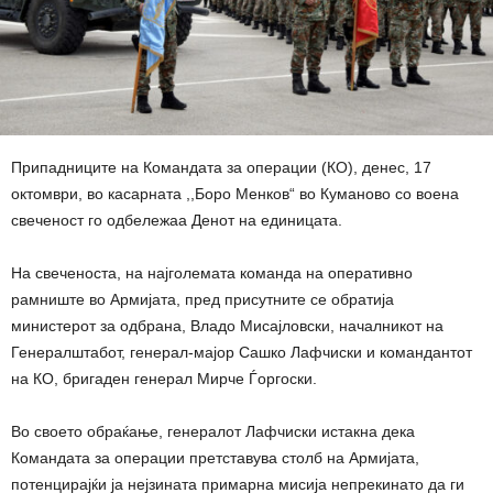
Припадниците на Командата за операции (КО), денес, 17
октомври, во касарната ,,Боро Менков“ во Куманово со воена
свеченост го одбележаа Денот на единицата.
На свеченоста, на најголемата команда на оперативно
рамниште во Армијата, пред присутните се обратија
министерот за одбрана, Владо Мисајловски, началникот на
Генералштабот, генерал-мајор Сашко Лафчиски и командантот
на КО, бригаден генерал Мирче Ѓоргоски.
Во своето обраќање, генералот Лафчиски истакна дека
Командата за операции претставува столб на Армијата,
потенцирајќи ја нејзината примарна мисија непрекинато да ги