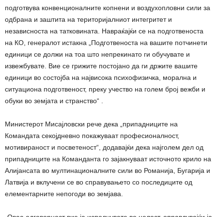
подготвува конвенционалните копнени и воздухопловни сили за
одбрана и заштита на територијалниот интегритет и
независноста на татковината. Навраќајќи се на подготвеноста
на КО, генералот истакна „Подготвеноста на вашите потчинети
единици се должи на тоа што непрекинато ги обучувате и
извежбувате. Вие се грижите постојано да ги држите вашите
единици во состојба на највисока психофизичка, морална и
ситуациона подготвеност, преку учество на голем број вежби и
обуки во земјата и странство“ .
Министерот Мисајловски рече дека „припадниците на
Командата секојдневно покажуваат професионалност,
мотивираност и посветеност“, додавајќи дека најголем дел од
припадниците на Команданта го зајакнуваат источното крило на
Алијансата во мултинационалните сили во Романија, Бугарија и
Латвија и вклучени се во справувањето со последиците од
елементарните непогоди во земјава.