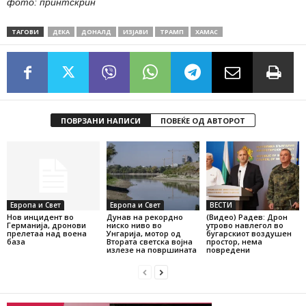
фото: принтскрин
ТАГОВИ
ДЕКА
ДОНАЛД
ИЗЈАВИ
ТРАМП
ХАМАС
ПОВРЗАНИ НАПИСИ
ПОВЕЌЕ ОД АВТОРОТ
Европа и Свет
Европа и Свет
ВЕСТИ
Нов инцидент во
Дунав на рекордно
(Видео) Радев: Дрон
Германија, дронови
ниско ниво во
утрово навлегол во
прелетаа над воена
Унгарија, мотор од
бугарскиот воздушен
база
Втората светска војна
простор, нема
излезе на површината
повредени