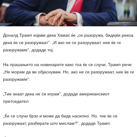
Доналд Трамп изјави дека Хамас ќе „се разоружа, бидејќи рекоа
дека ќе се разоружаат“. „И ако не се разоружаат, ние ќе ги
разоружаме“, додаде тој.
На прашањето на новинарите како тоа ќе се случи, Трамп рече:
„Не морам да ви објаснувам. Но, ако не се разоружаат, ние ќе ги
разоружаме“.
„Тие знаат дека не си играм“, додаде американскиот
претседател.
„Ќе се случи брзо и може да биде насилно. Но, тие ќе се
разоружаат, разбирате што мислам?“, додаде Трамп.