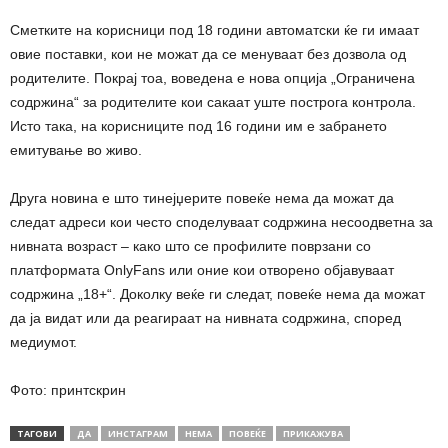
Сметките на корисници под 18 години автоматски ќе ги имаат
овие поставки, кои не можат да се менуваат без дозвола од
родителите. Покрај тоа, воведена е нова опција „Ограничена
содржина“ за родителите кои сакаат уште построга контрола.
Исто така, на корисниците под 16 години им е забрането
емитување во живо.
Друга новина е што тинејџерите повеќе нема да можат да
следат адреси кои често споделуваат содржина несоодветна за
нивната возраст – како што се профилите поврзани со
платформата OnlyFans или оние кои отворено објавуваат
содржина „18+“. Доколку веќе ги следат, повеќе нема да можат
да ја видат или да реагираат на нивната содржина, според
медиумот.
Фото: принтскрин
ТАГОВИ
ДА
ИНСТАГРАМ
НЕМА
ПОВЕЌЕ
ПРИКАЖУВА