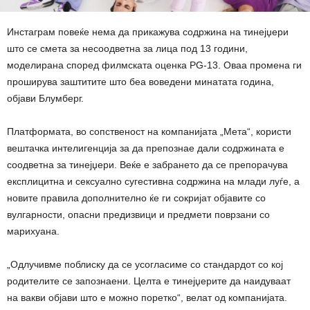
Инстаграм повеќе нема да прикажува содржина на тинејџери
што се смета за несоодветна за лица под 13 години,
моделирана според филмската оценка PG-13. Оваа промена ги
проширува заштитите што беа воведени минатата година,
објави Блумберг.
Платформата, во сопственост на компанијата „Мета“, користи
вештачка интелигенција за да препознае дали содржината е
соодветна за тинејџери. Веќе е забрането да се препорачува
експлицитна и сексуално сугестивна содржина на млади луѓе, а
новите правила дополнително ќе ги сокријат објавите со
вулгарности, опасни предизвици и предмети поврзани со
марихуана.
„Одлучивме поблиску да се усогласиме со стандардот со кој
родителите се запознаени. Целта е тинејџерите да наидуваат
на вакви објави што е можно поретко“, велат од компанијата.