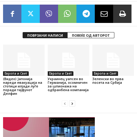
ПОВРЗАНИ НАПИСИ
ПОВЕЌЕ ОД АВТОРОТ
Европа и Свет
Европа и Свет
Европа и Свет
(Видео) Јапонија
Украинец уапсен во
Зеленски во прва
нареди евакуација на
Германија, осомничен
посета на Србија
стотици илјади луѓе
за шпионажа на
поради тајфунот
одбранбена компанија
Делфин