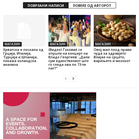
ПОВРЗАНИ НАПИСИ
ПОВЕЌЕ ОД АВТОРОТ
МАГАЗИН
МАГАЗИН
МАГАЗИН
Хрватска е поскапа од
(Видео) Ѓоковиќ се
Овој мал плод прави
Грција, Италија,
опушти на концерт на
чуда за здравјето:
Турција и Шпанија,
Владо Георгиев: „Дали
Влијае на срцето,
покажа холандска
сум единствениот што
варењето и мозокот
анализа
го гледа ова по 73-ти
пат?“