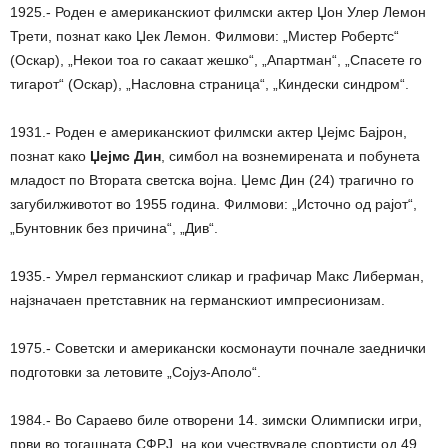
1925.- Роден е американскиот филмски актер Џон Улер Лемон
Трети, познат како Џек Лемон. Филмови: „Мистер Робертс“
(Оскар), „Некои тоа го сакаат жешко“, „Апартман“, „Спасете го
тигарот“ (Оскар), „Насловна страница“, „Киндески синдром“.
1931.- Роден е американскиот филмски актер Џејмс Бајрон,
познат како
Џејмс Дин
, симбол на вознемирената и побунета
младост по Втората светска војна. Џемс Дин (24) трагично го
загубилживотот во 1955 година. Филмови: „Источно од рајот“,
„Бунтовник без причина“, „Див“.
1935.- Умрел германскиот сликар и графичар Макс Либерман,
најзначаен претставник на германскиот импресионизам.
1975.- Советски и американски космонаути почнале заеднички
подготовки за летовите „Сојуз-Аполо“.
1984.- Во Сараево биле отворени 14. зимски Олимписки игри,
први во тогашната СФРЈ, на кои учествувале спортисти од 49