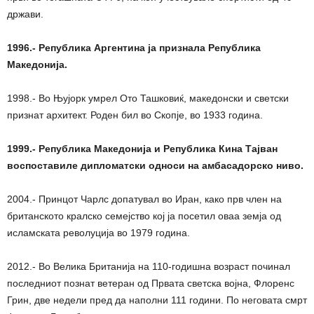
држави.
1996.- Република Аргентина ја признала Република
Македонија.
1998.- Во Њујорк умрел Ото Ташковиќ, македонски и светски
признат архитект. Роден бил во Скопје, во 1933 година.
1999.- Република Македонија и Република Кина Тајван
воспоставиле дипломатски односи на амбасадорско ниво.
2004.- Принцот Чарлс допатувал во Иран, како прв член на
британското кралско семејство кој ја посетил оваа земја од
исламската револуција во 1979 година.
2012.- Во Велика Британија на 110-годишна возраст починал
последниот познат ветеран од Првата светска војна, Флоренс
Грин, две недели пред да наполни 111 години. По неговата смрт