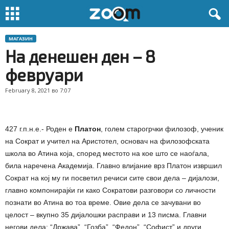
МАГАЗИН
На денешен ден – 8
февруари
February 8, 2021 во 7:07
427 г.п.н.е.- Роден е
Платон
, голем старогрчки филозоф, ученик
на Сократ и учител на Аристотел, основач на филозофската
школа во Атина која, според местото на кое што се наоѓала,
била наречена Академија. Главно влијание врз Платон извршил
Сократ на кој му ги посветил речиси сите свои дела – дијалози,
главно компонирајќи ги како Сократови разговори со личности
познати во Атина во тоа време. Овие дела се зачувани во
целост – вкупно 35 дијалошки расправи и 13 писма. Главни
негови дела: “Држава”, “Гозба”, “Федон”, “Софист” и други.