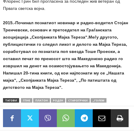
Флоренс Грин бил прогласена за последен жив ветеран од
Првата светска војна.
2015.-Починал познатиот новинар и радио-водител Стојан
Тренчевски, основач и претседател на Граѓанската
асоцијација „Скопјанката Мајка Тереза“.Меѓу другото,
публицистички го следел ликот и делото на Мајка Тереза,
соработувал со познатата поп ѕвезда Тоше Проески, а
оставил печат по преносот што на Македонско радио го
извршил на денот на осамостојувањето на Македонија.
Напишал 20-тина книги, од кои најпознати му се „Нашата
мајка“, „Скопјанката Мајка Тереза“, „По патиштата од
детството на Мајка Тереза“.
ТАГОВИ
ГПНЕ
ПЛАТОН
РОДЕН
СТАРОГРЧКИ
„ГОЛЕМ