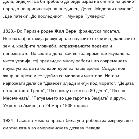
дела, бидејќи тоа би требало да биде израз на силите на целиот
народ а не привилегија на поединец. Дела: „Модерни сликари“,
„Две патеки“,„До последниот“, „Мунера Пулверис“.
1828.- Во Париз е роден
Жил Верн
, француски писател.
Неговата фантазија ја окупирале научните откритија, далечните
земји, храбрите пловидби, истражувачките подвизи и
непознатото. Во своите дела, кои во тоа време наликувале на
чиста утопија, тој предвидел многу работи што современата
наука успеа да ги оствари дури во наше време. Создал нов
жанр на проза и се здобил со милиони читатели. Негови
најпознати дела се “Дваесет илјади милји под морето”, “Децата
на капетанот Гранд”, “Пат околу светот за 80 дена”, “Пат на
Месечината”, “Патувањето во центарот на Земјата” и други.
Умрел во Амиен, на 24 март 1905 година.
1924.- Гасната комора првпат била употребена за извршување
смртна казна во американската држава Невада.