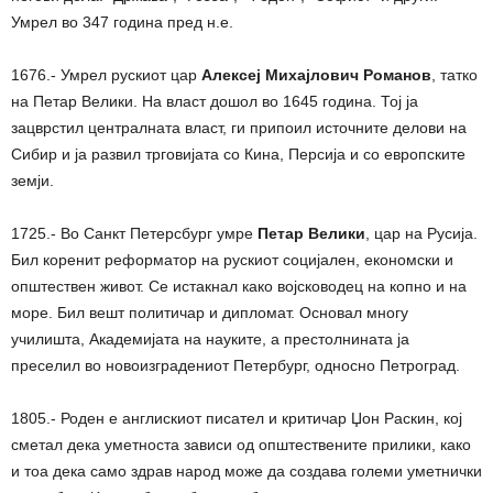
Умрел во 347 година пред н.е.
1676.- Умрел рускиот цар
Алексеј Михајлович Романов
, татко
на Петар Велики. На власт дошол во 1645 година. Тој ја
зацврстил централната власт, ги припоил источните делови на
Сибир и ја развил трговијата со Кина, Персија и со европските
земји.
1725.- Во Санкт Петерсбург умре
Петар Велики
, цар на Русија.
Бил коренит реформатор на рускиот социјален, економски и
општествен живот. Се истакнал како војсководец на копно и на
море. Бил вешт политичар и дипломат. Основал многу
училишта, Академијата на науките, а престолнината ја
преселил во новоизградениот Петербург, односно Петроград.
1805.- Роден е англискиот писател и критичар Џон Раскин, кој
сметал дека уметноста зависи од општествените прилики, како
и тоа дека само здрав народ може да создава големи уметнички