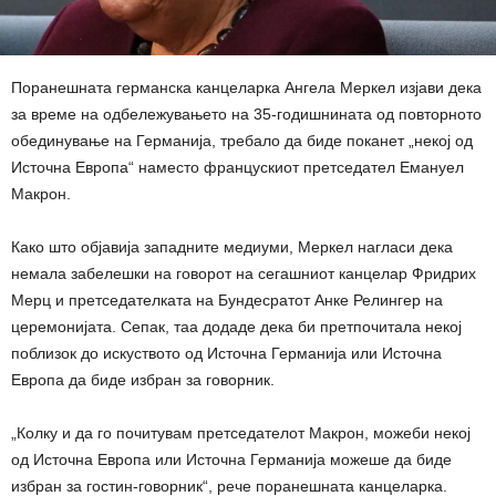
Поранешната германска канцеларка Ангела Меркел изјави дека
за време на одбележувањето на 35-годишнината од повторното
обединување на Германија, требало да биде поканет „некој од
Источна Европа“ наместо францускиот претседател Емануел
Макрон.
Како што објавија западните медиуми, Меркел нагласи дека
немала забелешки на говорот на сегашниот канцелар Фридрих
Мерц и претседателката на Бундесратот Анке Релингер на
церемонијата. Сепак, таа додаде дека би претпочитала некој
поблизок до искуството од Источна Германија или Источна
Европа да биде избран за говорник.
„Колку и да го почитувам претседателот Макрон, можеби некој
од Источна Европа или Источна Германија можеше да биде
избран за гостин-говорник“, рече поранешната канцеларка.