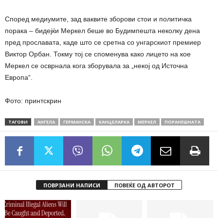
Според медиумите, зад ваквите зборови стои и политичка
порака – бидејќи Меркел беше во Будимпешта неколку дена
пред прославата, каде што се сретна со унгарскиот премиер
Виктор Орбан. Токму тој се споменува како лицето на кое
Меркел се осврнала кога зборувала за „некој од Источна
Европа“.
Фото: принтскрин
ТАГОВИ
АНГЕЛА
ГЕРМАНСКА
КАНЦЕЛАРКА
МЕРКЕЛ
ПОРАНЕШНАТА
ПОВРЗАНИ НАПИСИ
ПОВЕЌЕ ОД АВТОРОТ