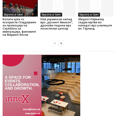
Европа и Свет
Европа и Свет
Европа и Свет
Белата куќа го
Нов украински напад
(Видео) Најмалку
искористи Спајдермен
врз „рускиот Амазон“,
седум мртви во
за промоција на
дронови паднаа врз
нападот врз училиште
Службата за
логистички центар
во Тајланд
имиграција, фановите
на Марвел бесни