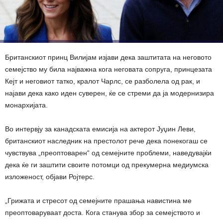
Британскиот принц Вилијам изјави дека заштитата на неговото
семејство му била најважна кога неговата сопруга, принцезата
Кејт и неговиот татко, кралот Чарлс, се разболела од рак, и
најави дека како иден суверен, ќе се стреми да ја модернизира
монархијата.
Во интервју за канадската емисија на актерот Јуџин Леви,
британскиот наследник на престолот рече дека понекогаш се
чувствува „преоптоварен“ од семејните проблеми, наведувајќи
дека ќе ги заштити своите потомци од прекумерна медиумска
изложеност, објави Ројтерс.
„Грижата и стресот од семејните прашања навистина ме
преоптоваруваат доста. Кога станува збор за семејството и