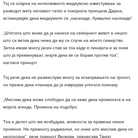
Тој се осврна на интензивното медиумско известување за
разводот меѓу неговиот татко и покојната принцеза Дајана,
истакнувајќи дека медиумите се „насекаде, буквално насекаде“.
„Штетата што може да ја нанесе на семејниот живот е нешто
што си ветив дека нема да му се случи на моето семејство.
Затоа имам многу јасен став за тоа каде е линијата и за оние
што ја преминуваат, знајте дека ќе се борам против тоа“,
нагласи принцот.
Тој рече дека не размислува многу за искачувањето на тронот,
но призна дека планира да ја извршува улогата поинаку.
„Мислам дека може слободно да се каже дека промената е на
мојата агенда. Промена на подобро.
Тоа е делот што ме возбудува, можноста за правење некои
промени. Не премногу радикални, но оние што мислам дека се
неопходни“, рече принцот Вилијам, пренесува Танјуг.