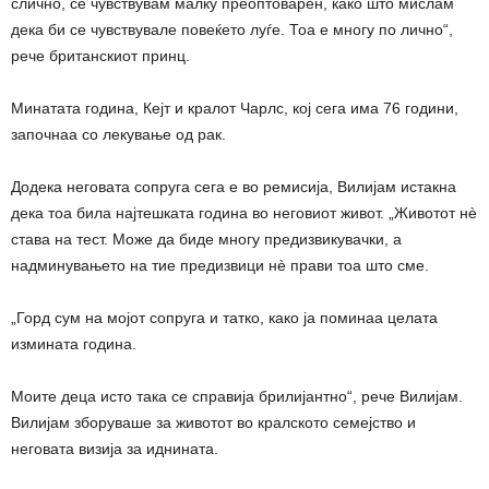
слично, се чувствувам малку преоптоварен, како што мислам
дека би се чувствувале повеќето луѓе. Тоа е многу по лично“,
рече британскиот принц.
Минатата година, Кејт и кралот Чарлс, кој сега има 76 години,
започнаа со лекување од рак.
Додека неговата сопруга сега е во ремисија, Вилијам истакна
дека тоа била најтешката година во неговиот живот. „Животот нè
става на тест. Може да биде многу предизвикувачки, а
надминувањето на тие предизвици нè прави тоа што сме.
„Горд сум на мојот сопруга и татко, како ја поминаа целата
измината година.
Моите деца исто така се справија брилијантно“, рече Вилијам.
Вилијам зборуваше за животот во кралското семејство и
неговата визија за иднината.