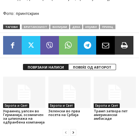
Фото: принтскрин
ТАГОВИ
БРИТАНСКИОТ
ВИЛИЈАМ
ДЕКА
ИЗЈАВИ
ПРИНЦ
ПОВРЗАНИ НАПИСИ
ПОВЕЌЕ ОД АВТОРОТ
Европа и Свет
Европа и Свет
Европа и Свет
Украинец уапсен во
Зеленски во прва
Трамп затвора пет
Германија, осомничен
посета на Србија
американски
за шпионажа на
амбасади
одбранбена компанија