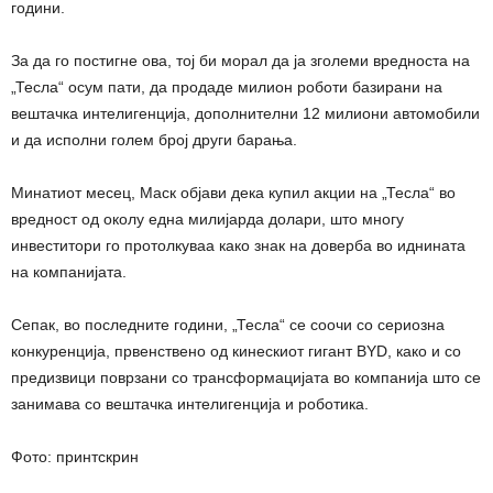
години.
За да го постигне ова, тој би морал да ја зголеми вредноста на
„Тесла“ осум пати, да продаде милион роботи базирани на
вештачка интелигенција, дополнителни 12 милиони автомобили
и да исполни голем број други барања.
Минатиот месец, Маск објави дека купил акции на „Тесла“ во
вредност од околу една милијарда долари, што многу
инвеститори го протолкуваа како знак на доверба во иднината
на компанијата.
Сепак, во последните години, „Тесла“ се соочи со сериозна
конкуренција, првенствено од кинескиот гигант BYD, како и со
предизвици поврзани со трансформацијата во компанија што се
занимава со вештачка интелигенција и роботика.
Фото: принтскрин