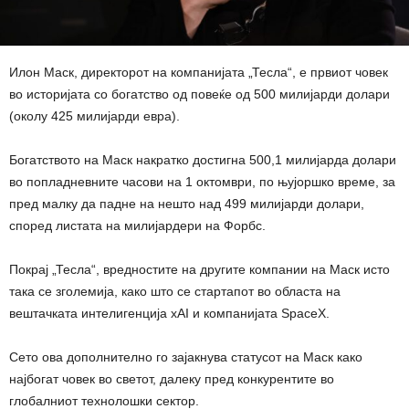
Илон Маск, директорот на компанијата „Тесла“, е првиот човек
во историјата со богатство од повеќе од 500 милијарди долари
(околу 425 милијарди евра).
Богатството на Маск накратко достигна 500,1 милијарда долари
во попладневните часови на 1 октомври, по њујоршко време, за
пред малку да падне на нешто над 499 милијарди долари,
според листата на милијардери на Форбс.
Покрај „Тесла“, вредностите на другите компании на Маск исто
така се зголемија, како што се стартапот во областа на
вештачката интелигенција xAI и компанијата SpaceX.
Сето ова дополнително го зајакнува статусот на Маск како
најбогат човек во светот, далеку пред конкурентите во
глобалниот технолошки сектор.