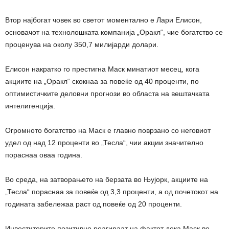
Втор најбогат човек во светот моментално е Лари Елисон,
основачот на технолошката компанија „Оракл“, чие богатство се
проценува на околу 350,7 милијарди долари.
Елисон накратко го престигна Маск минатиот месец, кога
акциите на „Оракл“ скокнаа за повеќе од 40 проценти, по
оптимистичките деловни прогнози во областа на вештачката
интелигенција.
Огромното богатство на Маск е главно поврзано со неговиот
удел од над 12 проценти во „Тесла“, чии акции значително
пораснаа оваа година.
Во среда, на затворањето на берзата во Њујорк, акциите на
„Тесла“ пораснаа за повеќе од 3,3 проценти, а од почетокот на
годината забележаа раст од повеќе од 20 проценти.
Инвеститорите позитивно реагираат на фактот дека Маск во