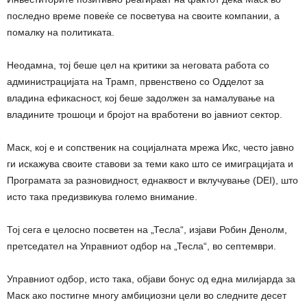
последно време повеќе се посветува на своите компании, а
помалку на политиката.
Неодамна, тој беше цел на критики за неговата работа со
администрацијата на Трамп, првенствено со Одделот за
владина ефикасност, кој беше задолжен за намалување на
владините трошоци и бројот на вработени во јавниот сектор.
Маск, кој е и сопственик на социјалната мрежа Икс, често јавно
ги искажува своите ставови за теми како што се имиграцијата и
Програмата за разновидност, еднаквост и вклучување (DEI), што
исто така предизвикува големо внимание.
Тој сега е целосно посветен на „Тесла“, изјави Робин Денолм,
претседател на Управниот одбор на „Тесла“, во септември.
Управниот одбор, исто така, објави бонус од една милијарда за
Маск ако постигне многу амбициозни цели во следните десет