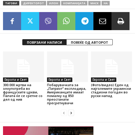
ТАГОВИ
ДИРЕКТОРОТ
ИЛОН
КОМПАНИЈАТА
МАСК
НА
ПОВРЗАНИ НАПИСИ
ПОВЕЌЕ ОД АВТОРОТ
Европа и Свет
Европа и Свет
Европа и Свет
300.000 жртви на
Побарувачката за
(Фото/видео) Еден од
злоупотреба во
„Патриот“ експлодира,
најголемите украински
француските цркви,
Американците имаат
стадиони погоден во
Папата ќе се сретне со
помалку од 850
руски напад
дел од нив
преостанати
пресретнувачи