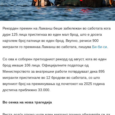
Рекорден премин на Ламанш беше забележан во саботата кога
дури 125 лица пристигнаа во еден мал брод, што е досега
најголем број патници во еден брод. Вкупно, речиси 900
мигранти го преминаа Ламанш во саботата, пишува
Би-би-си
.
Со ова е соборен претходниот рекорд од август, кога во еден
брод имаше 106 лица. Официјалните податоци од
Министерството за внатрешни работи потврдуваат дека 895
мигранти пристигнале во 12 бродови во саботата, со што
вкупниот број на преминувања од почетокот на 2025 година
достигна приближно 33.000.
Во сенка на нова трагедија
Веста доаѓа откако уште еден мигрант почина обидувајќи се да