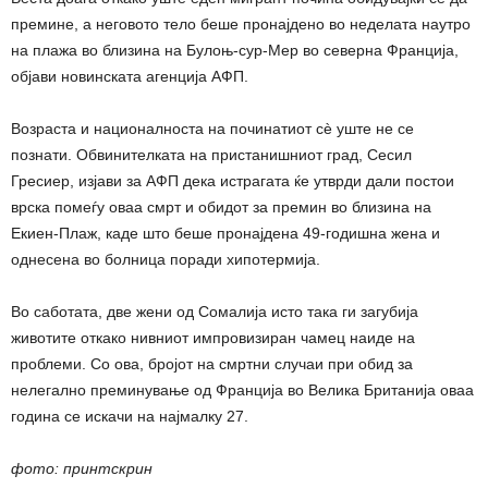
премине, а неговото тело беше пронајдено во неделата наутро
на плажа во близина на Булоњ-сур-Мер во северна Франција,
објави новинската агенција АФП.
Возраста и националноста на починатиот сè уште не се
познати. Обвинителката на пристанишниот град, Сесил
Гресиер, изјави за АФП дека истрагата ќе утврди дали постои
врска помеѓу оваа смрт и обидот за премин во близина на
Екиен-Плаж, каде што беше пронајдена 49-годишна жена и
однесена во болница поради хипотермија.
Во саботата, две жени од Сомалија исто така ги загубија
животите откако нивниот импровизиран чамец наиде на
проблеми. Со ова, бројот на смртни случаи при обид за
нелегално преминување од Франција во Велика Британија оваа
година се искачи на најмалку 27.
фото: принтскрин