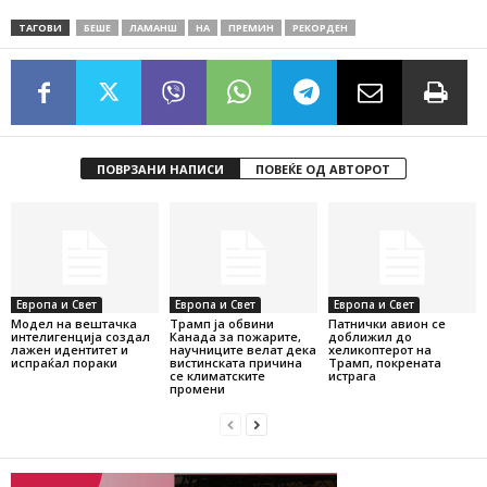
ТАГОВИ
БЕШЕ
ЛАМАНШ
НА
ПРЕМИН
РЕКОРДЕН
ПОВРЗАНИ НАПИСИ
ПОВЕЌЕ ОД АВТОРОТ
Европа и Свет
Европа и Свет
Европа и Свет
Модел на вештачка
Трамп ја обвини
Патнички авион се
интелигенција создал
Канада за пожарите,
доближил до
лажен идентитет и
научниците велат дека
хеликоптерот на
испраќал пораки
вистинската причина
Трамп, покрената
се климатските
истрага
промени