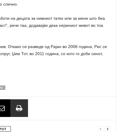
о слично.
оти на децата за нивниот татко или за мене што беа
т“, ​​рече таа, додавајќи дека нејзиниот живот во тоа
нив. Откако се разведе од Рајан во 2008 година, Рис се
пруг, Џим Тот, во 2011 година, со кого го доби синот,
ИС
РОТ