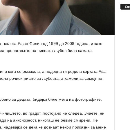
Сл
т колега Рајан Филип од 1999 до 2008 година, и како
та за пропаѓањето на нивната љубов била самата
дини кога се омажила, а подоцна ги родила ќерката Ава
наела речиси ништо за љубовта, а камоли за семејниот
обено за децата, бидејќи биле мета на фотографите.
илиштето, во градот, постојано нè следеа. Знаете, ни
ди на анксиозност, никогаш не бевме смирени. Нè
, надевајќи се дека ќе дознаат некои приказни за мене