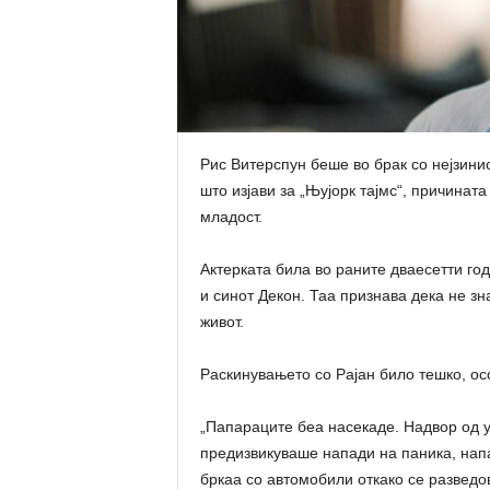
Рис Витерспун беше во брак со нејзинио
што изјави за „Њујорк тајмс“, причина
младост.
Актерката била во раните дваесетти го
и синот Декон. Таа признава дека не з
живот.
Раскинувањето со Рајан било тешко, ос
„Папараците беа насекаде. Надвор од уч
предизвикуваше напади на паника, напа
бркаа со автомобили откако се разведов