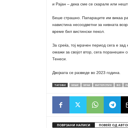
и Рајан – дека сме се скарале или нешт
Беше страшно. Папараците им викаа раб
навистина несоодветни за нивната возрас
време бил вистински пекол.
За среќа, тој мрачен период сега е зад 
омажи за својот втор, сега поранешен со
Тенеси.
Двојката се разведе во 2023 година.
ТАГОВИ
БЕШЕ
БРАК
ВИТЕРСПУН
ВО
Р
ПОВРЗАНИ НАПИСИ
ПОВЕЌЕ ОД АВТО