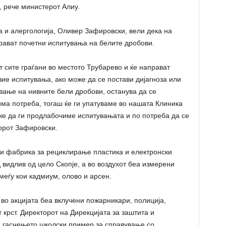
, рече министерот Алиу.
а и алергологија, Оливер Зафировски, вели дека на
рават почетни испитувања на белите дробови.
т сите граѓани во местото Трубарево и ќе направат
вие испитувања, ако може да се постави дијагноза или
вање на нивните бели дробови, останува да се
има потреба, тогаш ќе ги упатуваме во нашата Клиника
оже да ги продлабочиме испитувањата и по потреба да се
торот Зафировски.
ли фабрика за рециклирање пластика и електронски
 видлив од цело Скопје, а во воздухот беа измерени
меѓу кои кадмиум, олово и арсен.
 во акцијата беа вклучени пожарникари, полиција,
крст. Директорот на Дирекцијата за заштита и
е гаснењето школски пример за справување со