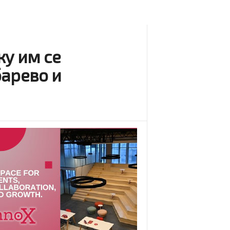
ку им се
барево и