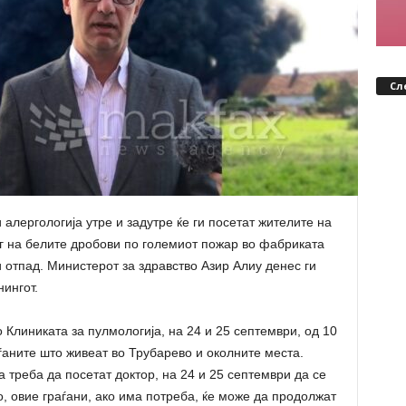
Сл
 алергологија утре и задутре ќе ги посетат жителите на
г на белите дробови по големиот пожар во фабриката
 отпад. Министерот за здравство Азир Алиу денес ги
нингот.
 Клиниката за пулмологија, на 24 и 25 септември, од 10
аѓаните што живеат во Трубарево и околните места.
а треба да посетат доктор, на 24 и 25 септември да се
о, овие граѓани, ако има потреба, ќе може да продолжат