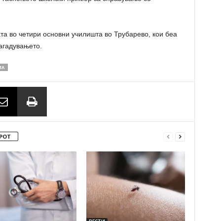
та во четири основни училишта во Трубарево, кои беа
агадувањето.
МА
РОТ