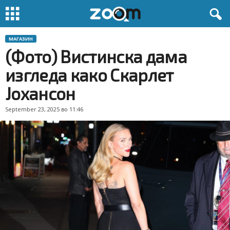
МАГАЗИН
(Фото) Вистинска дама
изгледа како Скарлет
Јохансон
September 23, 2025 во 11:46