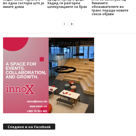
во една состојка што ја
Хадид ги разгореа
бикинито:
имате дома
шпекулациите за брак
обожавателите во
транс поради новите
секси објави
Следине и на Facebook