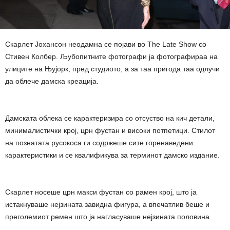
Скарлет Јохансон неодамна се појави во The Late Show со
Стивен Колбер. Љубопитните фотографи ја фотографираа на
улиците на Њујорк, пред студиото, а за таа пригода таа одлучи
да облече дамска креација.
Дамската облека се карактеризира со отсуство на кич детали,
минималистички крој, црн фустан и високи потпетици. Стилот
на познатата русокоса ги содржеше сите горенаведени
карактеристики и се квалификува за терминот дамско издание.
Скарлет носеше црн макси фустан со рамен крој, што ја
истакнуваше нејзината завидна фигура, а впечатлив беше и
преголемиот ремен што ја нагласуваше нејзината половина.