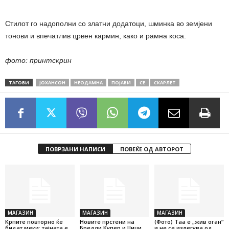
Стилот го надополни со златни додатоци, шминка во земјени
тонови и впечатлив црвен кармин, како и рамна коса.
фото: принтскрин
ТАГОВИ
ЈОХАНСОН
НЕОДАМНА
ПОЈАВИ
СЕ
СКАРЛЕТ
ПОВРЗАНИ НАПИСИ
ПОВЕЌЕ ОД АВТОРОТ
МАГАЗИН
МАГАЗИН
МАГАЗИН
Крпите повторно ќе
Новите прстени на
(Фото) Таа е „жив оган“
бидат меки: тајната е
Бредли Купер и Џиџи
и не се излегува од