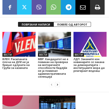
ПОВРЗАНИ НАПИСИ
ПОВЕЌЕ ОД АВТОРОТ
ВЕСТИ
ВЕСТИ
ВЕСТИ
ВЛЕН: Расипаната
МВР: Кандидатот не е
ЛДП: Заканите кон
плоча на ДУИ не ја
повикан на проверка
новинарите се закана
брише одлуката на
на моторичките
за демократијата –
Груби за казината
способности бидејќи
институциите мора да
не ја поминал
реагираат веднаш
административната
селекција