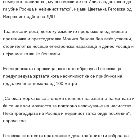
семејното насилство, му овозможивте на Илија ладнокрвно да
ги убие Росица и нејзиниот татко“, изјави Цветанка Геговска од
Извршниот одбор на ЛДП.
Таа потсети дека, доколку измените предложени од нивната
пратеничка и претседателка Моника Зајкова беа веќе усвоени,
сторителот ќе носеше електронска нараквица и денес Росица и
нејзиниот татко ќе беа живи.
Електронската нараквица, како што објаснува Геговска, ја
предупредува жртвата кога насилникот ќе се приближи на
оддалеченост помала од 100 метри.
„Со оваа мерка ќе се зголеми степенот на заштита на жртвата и
ќе се намали можноста за повторно изложување на насилство.
Нека трагедијата на Росица и нејзиниот татко биде последна“,
порача таа.
Геговска ги потсети пратениците дека граѓаните ги избраа да