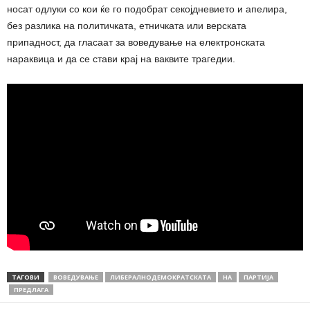
носат одлуки со кои ќе го подобрат секојдневието и апелира,
без разлика на политичката, етничката или верската
припадност, да гласаат за воведување на електронската
нараквица и да се стави крај на ваквите трагедии.
ТАГОВИ
ВОВЕДУВАЊЕ
ЛИБЕРАЛНОДЕМОКРАТСКАТА
НА
ПАРТИЈА
ПРЕДЛАГА