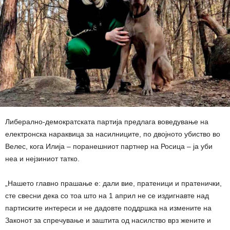
Либерално-демократската партија предлага воведување на
електронска нараквица за насилниците, по двојното убиство во
Велес, кога Илија – поранешниот партнер на Росица – ја уби
неа и нејзиниот татко.
„Нашето главно прашање е: дали вие, пратеници и пратенички,
сте свесни дека со тоа што на 1 април не се издигнавте над
партиските интереси и не дадовте поддршка на измените на
Законот за спречување и заштита од насилство врз жените и