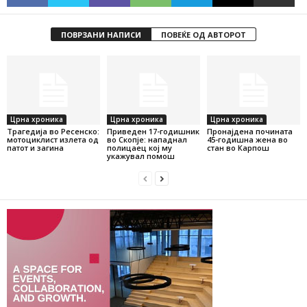
ПОВРЗАНИ НАПИСИ
ПОВЕЌЕ ОД АВТОРОТ
Црна хроника
Црна хроника
Црна хроника
Трагедија во Ресенско:
Приведен 17-годишник
Пронајдена почината
мотоциклист излета од
во Скопје: нападнал
45-годишна жена во
патот и загина
полицаец кој му
стан во Карпош
укажувал помош