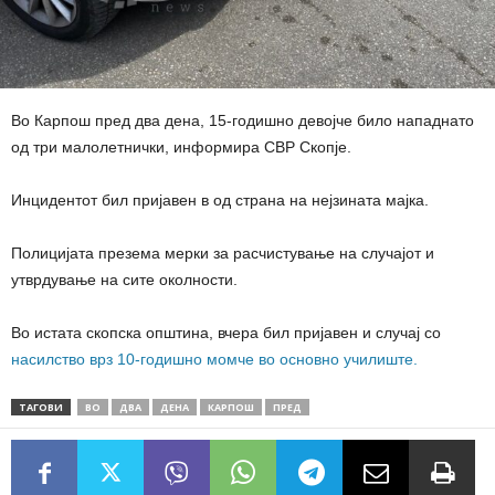
Во Карпош пред два дена, 15-годишно девојче било нападнато
од три малолетнички, информира СВР Скопје.
Инцидентот бил пријавен в од страна на нејзината мајка.
Полицијата презема мерки за расчистување на случајот и
утврдување на сите околности.
Во истата скопска општина, вчера бил пријавен и случај со
насилство врз 10-годишно момче во основно училиште.
ТАГОВИ
ВО
ДВА
ДЕНА
КАРПОШ
ПРЕД