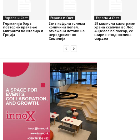
Европа и Свет
Европа и Свет
Европа и Свет
Германија бара
Етна исфрла големи
39 милиони килограми
повторно враќање
количини пепел,
храна скапува во Лос
мигранти во Италија и
откажани летови на
Анџелес по пожар, се
Грција
аеродромот во
шири неподнослива
Сицилија
смрдеа