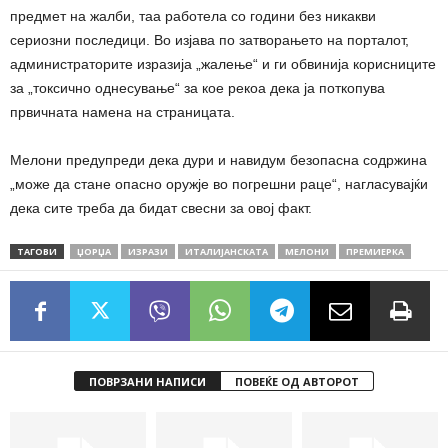
предмет на жалби, таа работела со години без никакви
сериозни последици. Во изјава по затворањето на порталот,
администраторите изразија „жалење“ и ги обвинија корисниците
за „токсично однесување“ за кое рекоа дека ја поткопува
првичната намена на страницата.
Мелони предупреди дека дури и навидум безопасна содржина
„може да стане опасно оружје во погрешни раце“, нагласувајќи
дека сите треба да бидат свесни за овој факт.
ТАГОВИ
ЏОРЏА
ИЗРАЗИ
ИТАЛИЈАНСКАТА
МЕЛОНИ
ПРЕМИЕРКА
ПОВРЗАНИ НАПИСИ
ПОВЕЌЕ ОД АВТОРОТ