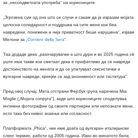
за „несоодветната употреба“ на корисниците.
„Згрозена сум од она што се случи и сакам да ја изразам мојата
целосна солидарност и поддршка на сите жени кои беа
навредени, понижени и чија приватност беше нарушена“, изјави
Мелони за „
Corriere della Sera
“.
Таа додаде дека „разочарувачки е што дури и во 2025 година сè
уште има такви кои сметаат дека е прифатливо да се навреди
достоинството на жената и да се упатуваат сексистички и
вулгарни навреди, криејќи се зад анонимност или тастатура“.
Пред овој случај, Мета отстрани Фејсбук група наречена Mia
Moglie („Мојата сопруга“), каде што корисниците споделуваа
интимни фотографии од своите партнерки или непознати жени,
исто така без нивно знаење или согласност.
Платформата „Phiсa“, чие име доаѓа од вулгарен италијански
сленг термин, работи од 2005 година. Иако во минатото била