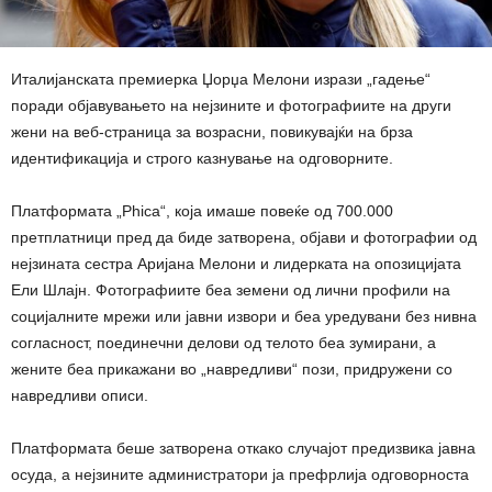
Италијанската премиерка Џорџа Мелони изрази „гадење“
поради објавувањето на нејзините и фотографиите на други
жени на веб-страница за возрасни, повикувајќи на брза
идентификација и строго казнување на одговорните.
Платформата „Phica“, која имаше повеќе од 700.000
претплатници пред да биде затворена, објави и фотографии од
нејзината сестра Аријана Мелони и лидерката на опозицијата
Ели Шлајн. Фотографиите беа земени од лични профили на
социјалните мрежи или јавни извори и беа уредувани без нивна
согласност, поединечни делови од телото беа зумирани, а
жените беа прикажани во „навредливи“ пози, придружени со
навредливи описи.
Платформата беше затворена откако случајот предизвика јавна
осуда, а нејзините администратори ја префрлија одговорноста