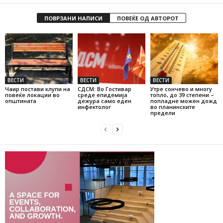
ПОВРЗАНИ НАПИСИ
ПОВЕЌЕ ОД АВТОРОТ
ВЕСТИ
ВЕСТИ
ВЕСТИ
Чаир постави клупи на
СДСМ: Во Гостивар
Утре сончево и многу
повеќе локации во
среде епидемија
топло, до 39 степени –
општината
дежура само еден
попладне можен дожд
инфектолог
во планинските
предели