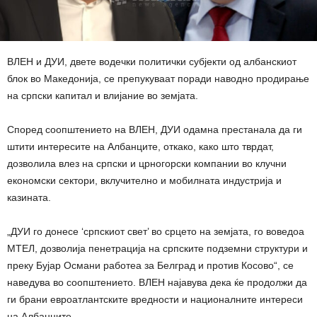
ВЛЕН и ДУИ, двете водечки политички субјекти од албанскиот
блок во Македонија, се препукуваат поради наводно продирање
на српски капитал и влијание во земјата.
Според соопштението на ВЛЕН, ДУИ одамна престанала да ги
штити интересите на Албанците, откако, како што тврдат,
дозволила влез на српски и црногорски компании во клучни
економски сектори, вклучително и мобилната индустрија и
казината.
„ДУИ го донесе ‘српскиот свет’ во срцето на земјата, го воведоа
МТЕЛ, дозволија пенетрација на српските подземни структури и
преку Бујар Османи работеа за Белград и против Косово“, се
наведува во соопштението. ВЛЕН најавува дека ќе продолжи да
ги брани евроатлантските вредности и националните интереси
на Албанците.