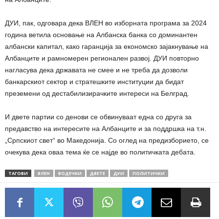
ДУИ, пак, одговара дека ВЛЕН во изборната програма за 2024
година ветила основање на Албанска банка со доминантен
албански капитал, како гаранција за економско зајакнување на
Албанците и рамномерен регионален развој. ДУИ повторно
нагласува дека државата не смее и не треба да дозволи
банкарскиот сектор и стратешките институции да бидат
преземени од дестабилизирачките интереси на Белград.
И двете партии со денови се обвинуваат една со друга за
предавство на интересите на Албанците и за поддршка на т.н.
„Српскиот свет“ во Македонија. Со оглед на предизборието, се
очекува дека оваа тема ќе се најде во политичката дебата.
ТАГОВИ
ВЛЕН
ВОДЕЧКИ
ДВЕТЕ
ДУИ
ПОЛИТИЧКИ