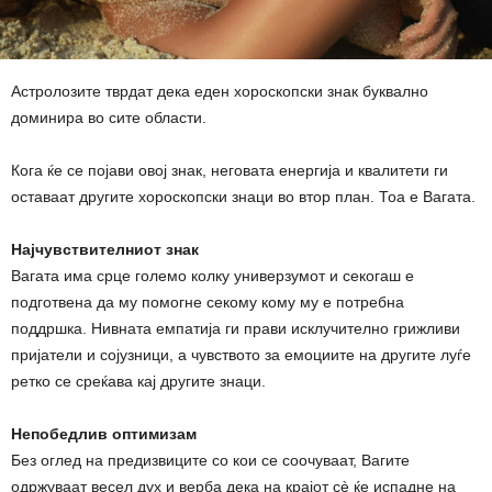
Астролозите тврдат дека еден хороскопски знак буквално
доминира во сите области.
Кога ќе се појави овој знак, неговата енергија и квалитети ги
оставаат другите хороскопски знаци во втор план. Тоа е Вагата.
Најчувствителниот знак
Вагата има срце големо колку универзумот и секогаш е
подготвена да му помогне секому кому му е потребна
поддршка. Нивната емпатија ги прави исклучително грижливи
пријатели и сојузници, а чувството за емоциите на другите луѓе
ретко се среќава кај другите знаци.
Непобедлив оптимизам
Без оглед на предизвиците со кои се соочуваат, Вагите
одржуваат весел дух и верба дека на крајот сè ќе испадне на