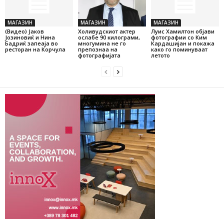
МАГАЗИН
МАГАЗИН
МАГАЗИН
(Видео) Јаков
Холивудскиот актер
Луис Хамилтон објави
Јозиновиќ и Нина
ослабе 90 килограми,
фотографии со Ким
Бадриќ запеаја во
многумина не го
Кардашијан и покажа
ресторан на Корчула
препознаа на
како го поминуваат
фотографијата
летото