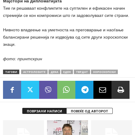
Мајстори на дипломатијата
Тие ги решаваат конфликтите на суптилен и ефикасен начин
стремејќи се кон компромиси што ги задоволуваат сите страни.
Нивното владеење на уметноста на преговарање и наоѓање
балансирани решенија ги издвојува од сите други хороскопски
знаци.
фото: принтскрин
ТАГОВИ
АСТРОЛОЗИТЕ
ДЕКА
ЕДЕН
ТВРДАТ
ХОРОСКОПСКИ
ПОВРЗАНИ НАПИСИ
ПОВЕЌЕ ОД АВТОРОТ