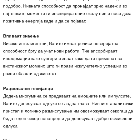
подобро. Нивната способност да пронајдат зрно надеж и во
најтешките моменти ги инспирира оние околу нив и носи доза
позитивна енергија каде и да се појават.
Впиваат знаење
Високо интелигентни, Вагите имаат речиси неверојатна
способност бргу да учат нови работи. Тие апсорбираат
информации како сунѓери и знаат како да ги применат во
вистинскиот момент, што ги прави исклучително успешни во
разни области од животот.
Рационални генијалци
Додека многумина се предаваат на емоциите или импулсите,
Вагите донесуваат одлуки со ладна глава. Нивниот аналитички
пристап и логично размислување им овозможуваат секогаш да
бидат еден чекор понапред и да донесуваат добро осмислени
одлуки.