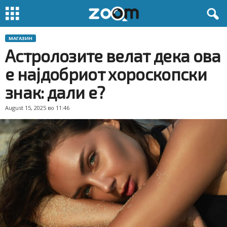
МАГАЗИН
Астролозите велат дека ова
е најдобриот хороскопски
знак: дали е?
August 15, 2025 во 11:46