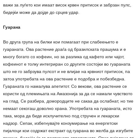
важи за луѓето кои имаат висок крвен притисок и забрзан пулс,
бидејќи може да дојде до срцев удар.
Гуарана
Во друга група на билки кои помагаат при слабеењето е
гуараната. Ова растение доаѓа од бразилската прашума и е
многу богато со кофеин, но за разлика од кафето или чајот,
кофеинот е толку интегриран со другите состојки во гуараната
што не го забрзува пулсот и не влијае на крвниот притисок, па
затоа употребата на ова растение е подобра и побезбедна.
Гуараната го намалува апетитот. Со векови, ова растение се
користи од племињата на Амазонија за да се намали чувството
на глад. Се разбира, домородците не сакаа да ослабнат, но тие
немаат секогаш доволно храна. Употребата на гуараната, исто
така, мора да биде исклучително под стручен и лекарски
надзор. Сепак, избегнувајте конзумирање на енергетски
пијалоци кои содржат екстракт од гуарана во желба да изгубите