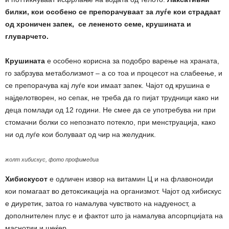
билки, кои особено се препорачуваат за луѓе кои страдаат
од хроничен запек, се лененото семе, крушината и
глуварчето.
Крушината
е особено корисна за подобро варење на храната,
го забрзува метаболизмот – а со тоа и процесот на слабеење, и
се препорачува кај луѓе кои имаат запек. Чајот од крушина е
најделотворен, но сепак, не треба да го пијат трудници како ни
деца помлади од 12 години. Не смее да се употребува ни при
стомачни болки со непознато потекло, при менструација, како
ни од луѓе кои болуваат од чир на желудник.
жолт хибискус, фото профимедиа
Хибискусoт
е одличен извор на витамин Ц и на флавоноиди
кои помагаат во детоксикација на организмот. Чајот од хибискус
е диуретик, затоа го намалува чувството на надуеност, а
дополнителен плус е и фактот што ја намалува апсорпцијата на
маснотии и шеќер.