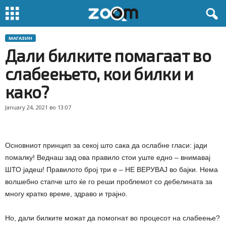
МАГАЗИН
Дали билките помагаат во
слабеењето, кои билки и
како?
January 24, 2021 во 13:07
Основниот принцип за сeкој што сака да ослабне гласи: јади
помалку! Веднаш зад ова правило стои уште едно – внимавај
ШТО јадеш! Правилото број три е – НЕ ВЕРУВАЈ во бајки. Нема
волшебно стапче што ќе го реши проблемот со дебелината за
многу кратко време, здраво и трајно.
Но, дали билките можат да помогнат во процесот на слабеење?