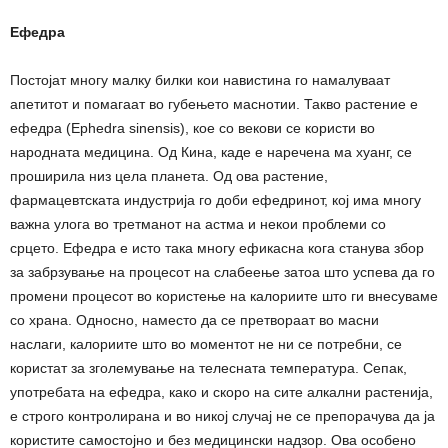
Ефедра
Постојат многу малку билки кои навистина го намалуваат
апетитот и помагаат во губењето маснотии. Такво растение е
ефедра (Ephedra sinensis), кое со векови се користи во
народната медицина. Од Кина, каде е наречена ма хуанг, се
проширила низ цела планета. Од ова растение,
фармацевтската индустрија го доби ефедринот, кој има многу
важна улога во третманот на астма и некои проблеми со
срцето. Ефедра е исто така многу ефикасна кога станува збор
за забрзување на процесот на слабеење затоа што успева да го
промени процесот во користење на калориите што ги внесуваме
со храна. Односно, наместо да се претвораат во масни
наслаги, калориите што во моментот не ни се потребни, се
користат за зголемување на телесната температура. Сепак,
употребата на ефедра, како и скоро на сите алкални растенија,
е строго контролирана и во никој случај не се препорачува да ја
користите самостојно и без медицински надзор. Ова особено