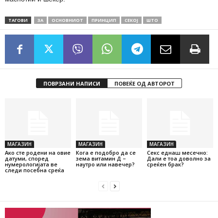
ТАГОВИ
ЗА
ОСНОВНИОТ
ПРИНЦИП
СEКОЈ
ШТО
ПОВРЗАНИ НАПИСИ
ПОВЕЌЕ ОД АВТОРОТ
МАГАЗИН
МАГАЗИН
МАГАЗИН
Ако сте родени на овие
Кога е подобро да се
Секс еднаш месечно:
датуми, според
зема витамин Д –
Дали е тоа доволно за
нумерологијата ве
наутро или навечер?
среќен брак?
следи посебна среќа