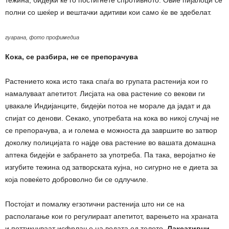
тежина, бидејќи ќе го постигнете спротивното. Овие пијалоци се
полни со шеќер и вештачки адитиви кои само ќе ве здебелат.
гуарана, фото профимедиа
Кока, се разбира, не се препорачува
Растението кока исто така спаѓа во групата растенија кои го
намалуваат апетитот. Лисјата на ова растение со векови ги
џвакале Индијанците, бидејќи потоа не морале да јадат и да
спијат со денови. Секако, употребата на кока во никој случај не
се препорачува, а и голема е можноста да завршите во затвор
доколку полицијата го најде ова растение во вашата домашна
аптека бидејќи е забрането за употреба. Па така, веројатно ќе
изгубите тежина од затворската кујна, но сигурно не е диета за
која повеќето доброволно би се одлучиле.
Постојат и помалку егзотични растенија што ни се на
располагање кои го регулираат апетитот, варењето на храната
и поттикнуваат исфрлање на водата од телото.
Лаксативни