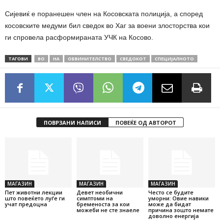
Сиjевиќ е поранешен член на Косовската полиција
, а според
косовските медуми бил сведок во Хаг за воени злосторства кои
ги спровела расформираната УЧК на Косово.
ТАГОВИ
ВО
НА
ОБВИНИТЕЛСТВО
СВЕДОКОТ
СПЕЦИЈАЛНОТО
ПОВРЗАНИ НАПИСИ
ПОВЕЌЕ ОД АВТОРОТ
МАГАЗИН
МАГАЗИН
МАГАЗИН
Пет животни лекции
Девет необични
Често се будите
што повеќето луѓе ги
симптоми на
уморни: Овие навики
учат предоцна
бременоста за кои
може да бидат
можеби не сте знаеле
причина зошто немате
доволно енергија