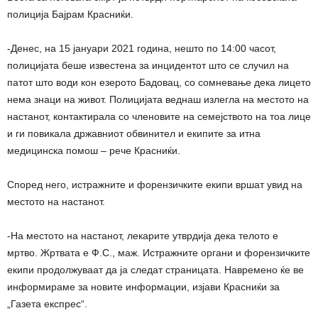
полиција Бајрам Красниќи.
-Денес, на 15 јануари 2021 година, нешто по 14:00 часот,
полицијата беше известена за инцидентот што се случил на
патот што води кон езерото Бадовац, со сомневање дека лицето
нема знаци на живот. Полицијата веднаш излегла на местото на
настанот, контактирала со членовите на семејството на тоа лице
и ги повикала државниот обвинител и екипите за итна
медицинска помош – рече Красниќи.
Според него, истражните и форензичките екипи вршат увид на
местото на настанот.
-На местото на настанот, лекарите утврдија дека телото e
мртво. Жртвата е Ф.С., маж. Истражните органи и форензичките
екипи продолжуваат да ја следат страницата. Навремено ќе ве
информираме за новите информации, изјави Красниќи за
„Газета експрес“.