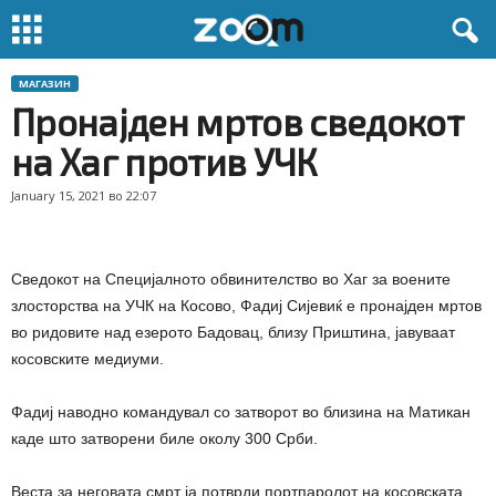
МАГАЗИН
Пронајден мртов сведокот
на Хаг против УЧК
January 15, 2021 во 22:07
Сведокот на Специјалното обвинителство во Хаг за воените
злосторства на УЧК на Косово, Фадиј Сијевиќ е пронајден мртов
во ридовите над езерото Бадовац, близу Приштина, јавуваат
косовските медиуми.
Фадиј наводно командувал со затворот во близина на Матикан
каде што затворени биле околу 300 Срби.
Веста за неговата смрт ја потврди портпаролот на косовската