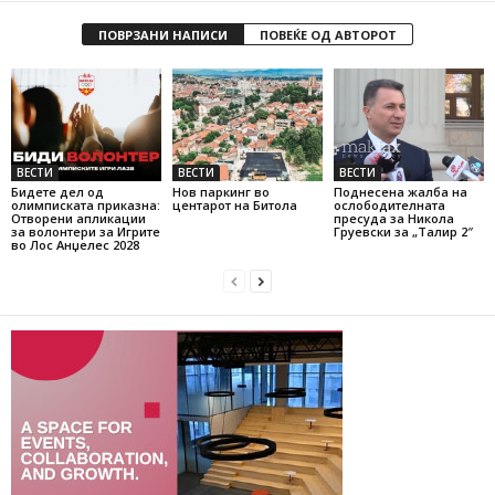
ПОВРЗАНИ НАПИСИ
ПОВЕЌЕ ОД АВТОРОТ
ВЕСТИ
ВЕСТИ
ВЕСТИ
Бидете дел од
Нов паркинг во
Поднесена жалба на
олимписката приказна:
центарот на Битола
ослободителната
Отворени апликации
пресуда за Никола
за волонтери за Игрите
Груевски за „Талир 2″
во Лос Анџелес 2028