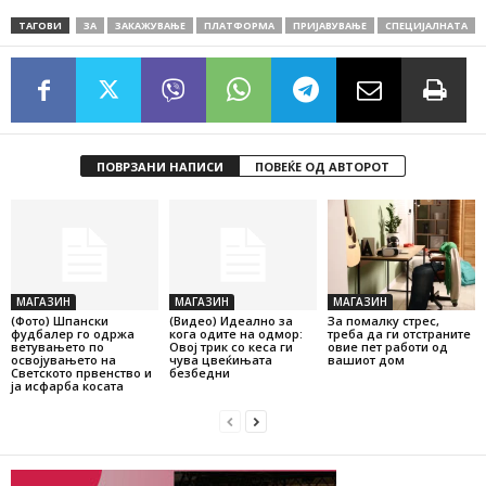
ТАГОВИ
ЗА
ЗАКАЖУВАЊЕ
ПЛАТФОРМА
ПРИЈАВУВАЊЕ
СПЕЦИЈАЛНАТА
ПОВРЗАНИ НАПИСИ
ПОВЕЌЕ ОД АВТОРОТ
МАГАЗИН
МАГАЗИН
МАГАЗИН
(Фото) Шпански
(Видео) Идеално за
За помалку стрес,
фудбалер го одржа
кога одите на одмор:
треба да ги отстраните
ветувањето по
Овој трик со кеса ги
овие пет работи од
освојувањето на
чува цвеќињата
вашиот дом
Светското првенство и
безбедни
ја исфарба косата