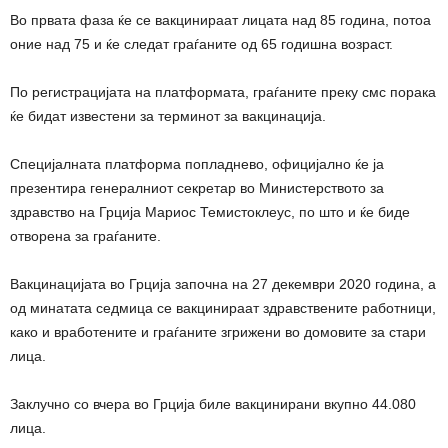
Во првата фаза ќе се вакцинираат лицата над 85 година, потоа
оние над 75 и ќе следат граѓаните од 65 годишна возраст.
По регистрацијата на платформата, граѓаните преку смс порака
ќе бидат известени за терминот за вакцинација.
Специјалната платформа попладнево, официјално ќе ја
презентира генералниот секретар во Министерството за
здравство на Грција Мариос Темистоклеус, по што и ќе биде
отворена за граѓаните.
Вакцинацијата во Грција започна на 27 декември 2020 година, а
од минатата седмица се вакцинираат здравствените работници,
како и вработените и граѓаните згрижени во домовите за стари
лица.
Заклучно со вчера во Грција биле вакцинирани вкупно 44.080
лица.