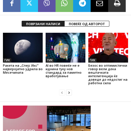
ПОВРЗАНИ НАПИСИ
ПОВЕЌЕ ОД АВТОРОТ
ГИК
ГИК
ГИК
Ракета на „Спејс Икс“
AI во HR повеќе не е
Безос во оптимистички
најверојатно удрила во
иднина туку нов
говор вели дека
Месечината
стандард за паметно
вештачката
вработување
интелигенција ќе
доведе до недостиг на
работна сила