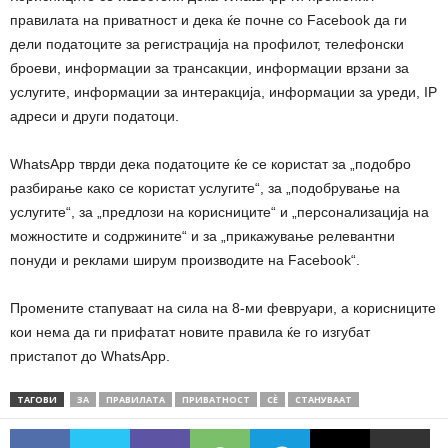
правилата на приватност и дека ќе почне со Facebook да ги
дели податоците за регистрација на профилот, телефонски
броеви, информации за трансакции, информации врзани за
услугите, информации за интеракција, информации за уреди, IP
адреси и други податоци.
WhatsApp тврди дека податоците ќе се користат за „подобро
разбирање како се користат услугите“, за „подобрување на
услугите“, за „предлози на корисниците“ и „персонализација на
можностите и содржините“ и за „прикажување релевантни
понуди и реклами ширум производите на Facebook“.
Промените стапуваат на сила на 8-ми февруари, а корисниците
кои нема да ги прифатат новите правила ќе го изгубат
пристапот до WhatsApp.
ТАГОВИ
ЗА
ПРАВИЛАТА
ПРИВАТНОСТ
СÈ
СТАНУВААТ