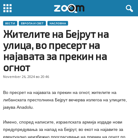
ВЕСТИ
ЕВРОПА И СВЕТ
НАСЛОВНА
Жителите на Бејрут на
улица, во пресерт на
најавата за прекин на
огнот
November 26, 2024 во 20:46
Во пресрет на најавата за прекин на огнот, жителите на
либанската престолнина Бејрут вечерва излегоа на улиците,
јавува Anadolu.
Имено, според написите, израелската армија издаде нови
предупредувања за напад на Бејрут, во екот на најавите за
евентуално неизбежно прогласување на прекин на огнот по