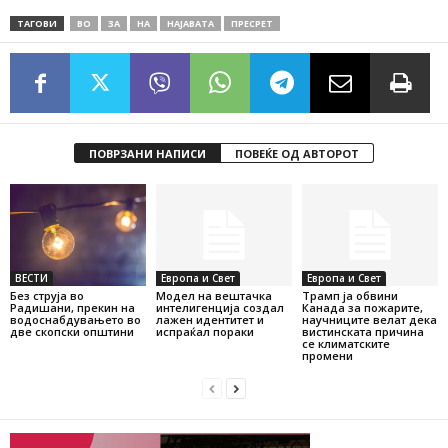
ТАГОВИ
ВО
ЗА
НА
НАЈАВАТА
ПРЕСРЕТ
ПОВРЗАНИ НАПИСИ
ПОВЕЌЕ ОД АВТОРОТ
ВЕСТИ
Европа и Свет
Европа и Свет
Без струја во
Модел на вештачка
Трамп ја обвини
Радишани, прекин на
интелигенција создал
Канада за пожарите,
водоснабдувањето во
лажен идентитет и
научниците велат дека
две скопски општини
испраќал пораки
вистинската причина
се климатските
промени