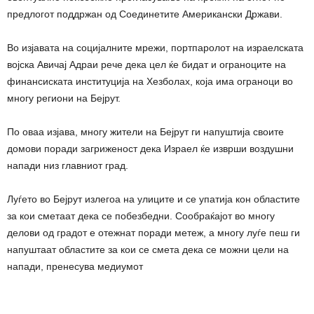
предлогот поддржан од Соединетите Американски Држави.
Во изјавата на социјалните мрежи, портпаролот на израелската
војска Авичај Адраи рече дека цел ќе бидат и ограноците на
финансиската институција на Хезболах, која има ограноци во
многу региони на Бејрут.
По оваа изјава, многу жители на Бејрут ги напуштија своите
домови поради загриженост дека Израел ќе изврши воздушни
напади низ главниот град.
Луѓето во Бејрут излегоа на улиците и се упатија кон областите
за кои сметаат дека се побезбедни. Сообраќајот во многу
делови од градот е отежнат поради метеж, а многу луѓе пеш ги
напуштаат областите за кои се смета дека се можни цели на
напади, пренесува медиумот