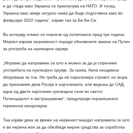
и да гледа како Украина се приклучува на НАТО. И тогаш,
Украина како земја сигурно нема да биде подготвена како во
февруари 2022 година“, изјави таа за Би-Би-Си.
Во интервју откако се повлече од политиката пред три години,
Меркел изрази загриженост поради обновените закани на Путин
за употреба на нуклеарно оружје.
„Мораме да направиме се што е можно за да ја спречиме
употребата на нуклеарно оружје. За среќа, Кина неодамна
зборуваше за тоа. Не треба да нè парализира стравот, но мора
да признаеме дека Русија е најголемата, или веднаш до САД,
една од двете најголеми нуклеарни сили во светот.
Потенцијалот е застрашувачки“, предупреди поранешната
германска канцеларка.
Таа изјави дека за време на нејзиниот мандат направила се што
е во нејзина моќ за да обезбеди мирни средства за соработка