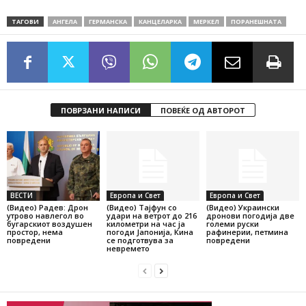
ТАГОВИ
АНГЕЛА
ГЕРМАНСКА
КАНЦЕЛАРКА
МЕРКЕЛ
ПОРАНЕШНАТА
ПОВРЗАНИ НАПИСИ
ПОВЕЌЕ ОД АВТОРОТ
ВЕСТИ
Европа и Свет
Европа и Свет
(Видео) Радев: Дрон
(Видео) Тајфун со
(Видео) Украински
утрово навлегол во
удари на ветрот до 216
дронови погодија две
бугарскиот воздушен
километри на час ја
големи руски
простор, нема
погоди Јапонија, Кина
рафинерии, петмина
повредени
се подготвува за
повредени
невремето