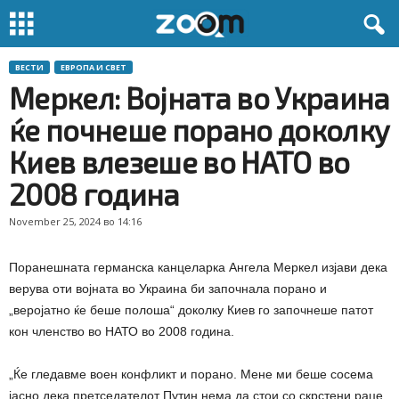
ВЕСТИ
ЕВРОПА И СВЕТ
Меркел: Војната во Украина
ќе почнеше порано доколку
Киев влезеше во НАТО во
2008 година
November 25, 2024 во 14:16
Поранешната германска канцеларка Ангела Меркел изјави дека
верува оти војната во Украина би започнала порано и
„веројатно ќе беше полоша“ доколку Киев го започнеше патот
кон членство во НАТО во 2008 година.
„Ќе гледавме воен конфликт и порано. Мене ми беше сосема
јасно дека претседателот Путин нема да стои со скрстени раце