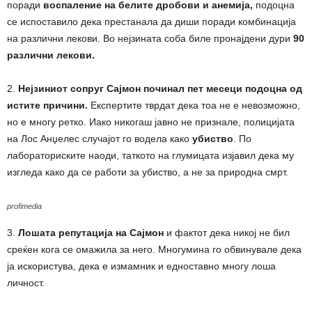
поради
воспаление на белите дробови и анемија,
подоцна
се испоставило дека престанала да диши поради комбинација
на различни лекови. Во нејзината соба биле пронајдени дури
90
различни лекови.
2.
Нејзиниот сопруг Сајмон починал пет месеци подоцна од
истите причини.
Експертите тврдат дека тоа не е невозможно,
но е многу ретко. Иако никогаш јавно не признале, полицијата
на Лос Анџелес случајот го водела како
убиство
. По
лабораториските наоди, таткото на глумицата изјавил дека му
изгледа како да се работи за убиство, а не за природна смрт.
profimedia
3.
Лошата репутација на Сајмон
и фактот дека никој не бил
среќен кога се омажила за него. Многумина го обвинувале дека
ја искористува, дека е измамник и едноставно многу лоша
личност.