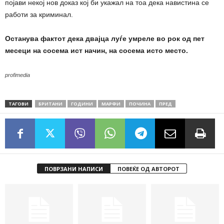
појави некој нов доказ кој би укажал на тоа дека навистина се
работи за криминал.
Останува фактот дека двајца луѓе умреле во рок од пет
месеци на сосема ист начин, на сосема исто место.
profimedia
ТАГОВИ
БРИТАНИ
ГОДИНИ
МАРФИ
ПОЧИНА
ПРЕД
ПОВРЗАНИ НАПИСИ
ПОВЕЌЕ ОД АВТОРОТ