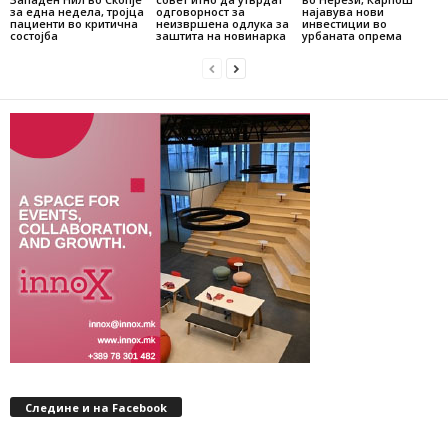
за една недела, тројца
одговорност за
најавува нови
пациенти во критична
неизвршена одлука за
инвестиции во
состојба
заштита на новинарка
урбаната опрема
Следине и на Facebook