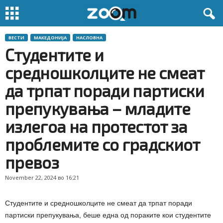
ВЕСТИ
МАКЕДОНИЈА
НАСЛОВНА
Студентите и
средношколците не смеат
да трпат поради партиски
препукувања – младите
излегоа на протестот за
проблемите со градскиот
превоз
November 22, 2024 во 16:21
Студентите и средношколците не смеат да трпат поради
партиски препукувања, беше една од пораките кои студентите