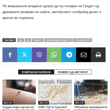
По вчерашната владина одлука да му позајми на Градот од
државните резерви на нафта, автобускиот сообраќај денес е
вратен во нормала.
ТАГОВИ
ДА
НЕ
СМЕАТ
СРЕДНОШКОЛЦИТЕ
СТУДЕНТИТЕ
ПОВРЗАНИ НАПИСИ
ПОВЕЌЕ ОД АВТОРОТ
ВЕСТИ
ВЕСТИ
ВЕСТИ
Седум нови случаи на
ЗНМ: ОЈО и Судскиот
Обновено игралиштето
Западен Нил во Скопје
совет итно да утврдат
во Нерези, Карпош