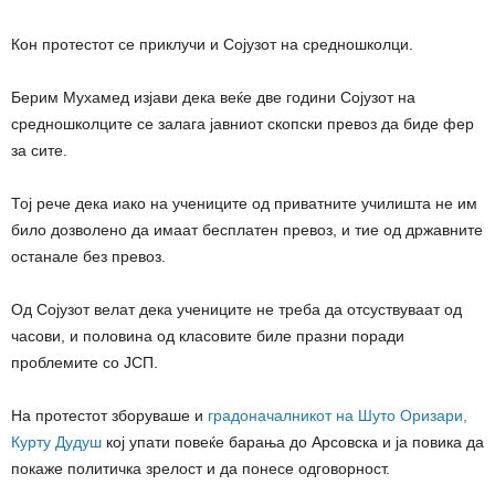
Кон протестот се приклучи и Сојузот на средношколци.
Берим Мухамед изјави дека веќе две години Сојузот на
средношколците се залага јавниот скопски превоз да биде фер
за сите.
Тој рече дека иако на учениците од приватните училишта не им
било дозволено да имаат бесплатен превоз, и тие од државните
останале без превоз.
Од Сојузот велат дека учениците не треба да отсуствуваат од
часови, и половина од класовите биле празни поради
проблемите со ЈСП.
На протестот зборуваше и
градоначалникот на Шуто Оризари,
Курту Дудуш
кој упати повеќе барања до Арсовска и ја повика да
покаже политичка зрелост и да понесе одговорност.