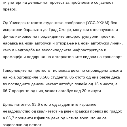
ги упатија на денешниот протест за проблемите со јавниот
превоз.
Од Универзитетското студентско сообрание (УСС-УКИМ) беа
испратени барањата до Град Скопје, меѓу кои отпочнување и
финализирање на предвидените инфраструктурни проекти,
набавка на нови автобуси и отворање на нови автобуски линии,
како и надградба на велосипедската инфраструктура и
промоција и поддршка на алтернативните видови на транспорт.
Говорниците на протестот истакнаа дека по спроведена анкета
на која одговориле 3.568 студенти, 85 отсто од нив рекле дека
во последните денови чекаат автобус повеќе од 15 минути, а
66,7 проценти од нив, чекаат автобус над 20 минути.
Дополнително, 93,6 отсто од студентите изразиле
незадоволство од квалитетот на јавен градски превоз во градот,
а 66,7 проценти изјавиле дека од истите воопшто не се
задоволни од истиот.