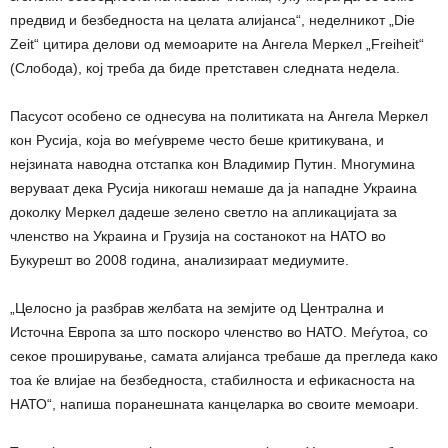
предвид и безбедноста на целата алијанса“, неделникот „Die
Zeit“ цитира делови од мемоарите на Ангела Меркел „Freiheit“
(Слобода), кој треба да биде претставен следната недела.
Пасусот особено се однесува на политиката на Ангела Меркел
кон Русија, која во меѓувреме често беше критикувана, и
нејзината наводна отстапка кон Владимир Путин. Многумина
веруваат дека Русија никогаш немаше да ја нападне Украина
доколку Меркел дадеше зелено светло на апликацијата за
членство на Украина и Грузија на состанокот на НАТО во
Букурешт во 2008 година, анализираат медиумите.
„Целосно ја разбрав желбата на земјите од Централна и
Источна Европа за што поскоро членство во НАТО. Меѓутоа, со
секое проширување, самата алијанса требаше да прегледа како
тоа ќе влијае на безбедноста, стабилноста и ефикасноста на
НАТО“, напиша поранешната канцеларка во своите мемоари.