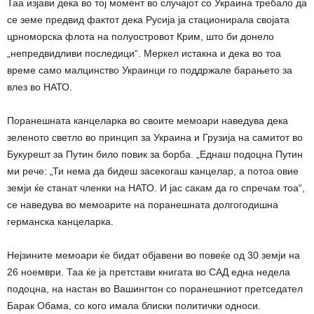
Таа изјави дека во тој момент во случајот со Украина требало да
се земе предвид фактот дека Русија ја стационирала својата
црноморска флота на полуостровот Крим, што би донело
„непредвидливи последици“. Меркел истакна и дека во тоа
време само малцинство Украинци го поддржале барањето за
влез во НАТО.
Поранешната канцеларка во своите мемоари наведува дека
зеленото светло во принцип за Украина и Грузија на самитот во
Букурешт за Путин било повик за борба. „Еднаш подоцна Путин
ми рече: „Ти нема да бидеш засекогаш канцелар, а потоа овие
земји ќе станат членки на НАТО. И јас сакам да го спречам тоа“,
се наведува во мемоарите на поранешната долгогодишна
германска канцеларка.
Нејзините мемоари ќе бидат објавени во повеќе од 30 земји на
26 ноември. Таа ќе ја претстави книгата во САД една недела
подоцна, на настан во Вашингтон со поранешниот претседател
Барак Обама, со кого имала блиски политички односи.