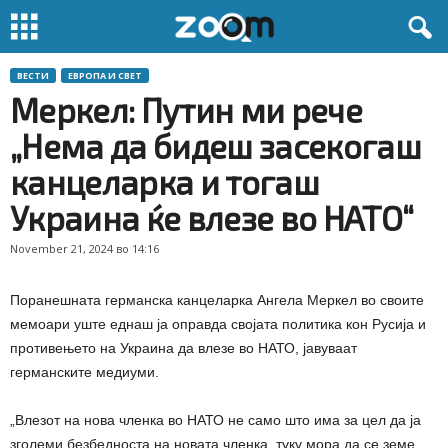
ВЕСТИ
ЕВРОПА И СВЕТ
Меркел: Путин ми рече
„Нема да бидеш засекогаш
канцеларка и тогаш
Украина ќе влезе во НАТО“
November 21, 2024 во 14:16
Поранешната германска канцеларка Ангела Меркел во своите
мемоари уште еднаш ја оправда својата политика кон Русија и
противењето на Украина да влезе во НАТО, јавуваат
германските медиуми.
„Влезот на нова членка во НАТО не само што има за цел да ја
зголеми безбедноста на новата членка, туку мора да се земе