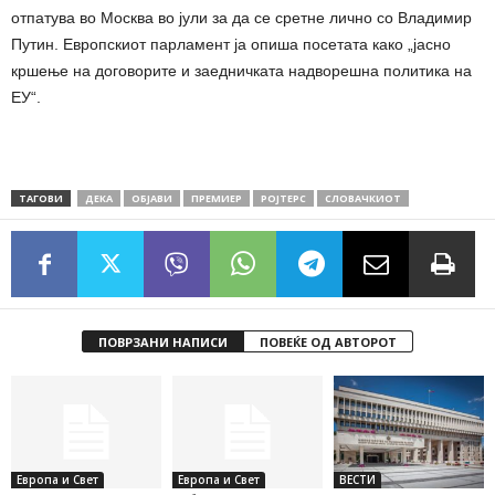
отпатува во Москва во јули за да се сретне лично со Владимир
Путин. Европскиот парламент ја опиша посетата како „јасно
кршење на договорите и заедничката надворешна политика на
ЕУ“.
ТАГОВИ
ДЕКА
ОБЈАВИ
ПРЕМИЕР
РОЈТЕРС
СЛОВАЧКИОТ
ПОВРЗАНИ НАПИСИ
ПОВЕЌЕ ОД АВТОРОТ
Европа и Свет
Европа и Свет
ВЕСТИ