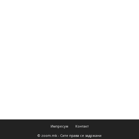
Импресум
Контакт
© zoom.mk - Сите права се задржани