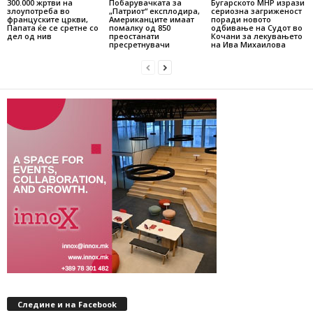
300.000 жртви на
Побарувачката за
Бугарското МНР изрази
злоупотреба во
„Патриот“ експлодира,
сериозна загриженост
француските цркви,
Американците имаат
поради новото
Папата ќе се сретне со
помалку од 850
одбивање на Судот во
дел од нив
преостанати
Кочани за лекувањето
пресретнувачи
на Ива Михаилова
Следине и на Facebook