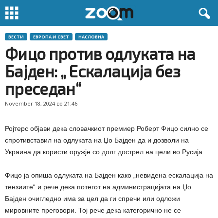
ВЕСТИ
ЕВРОПА И СВЕТ
НАСЛОВНА
Фицо против одлуката на
Бајден: „ Ескалација без
преседан“
November 18, 2024 во 21:46
Ројтерс објави дека словачкиот премиер Роберт Фицо силно се
спротивставил на одлуката на Џо Бајден да и дозволи на
Украина да користи оружје со долг дострел на цели во Русија.
Фицо ја опиша одлуката на Бајден како „невидена ескалација на
тензиите“ и рече дека потегот на администрацијата на Џо
Бајден очигледно има за цел да ги спречи или одложи
мировните преговори. Тој рече дека категорично не се