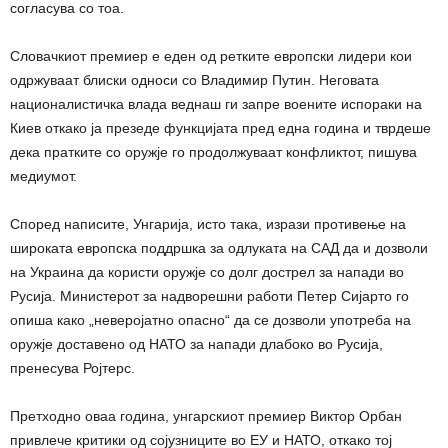
согласува со тоа.
Словачкиот премиер е еден од ретките европски лидери кои
одржуваат блиски односи со Владимир Путин. Неговата
националистичка влада веднаш ги запре воените испораки на
Киев откако ја презеде функцијата пред една година и тврдеше
дека пратките со оружје го продолжуваат конфликтот, пишува
медиумот.
Според написите, Унгарија, исто така, изрази противење на
широката европска поддршка за одлуката на САД да и дозволи
на Украина да користи оружје со долг дострел за напади во
Русија. Министерот за надворешни работи Петер Сијарто го
опиша како „неверојатно опасно“ да се дозволи употреба на
оружје доставено од НАТО за напади длабоко во Русија,
пренесува Ројтерс.
Претходно оваа година, унгарскиот премиер Виктор Орбан
привлече критики од сојузниците во ЕУ и НАТО, откако тој