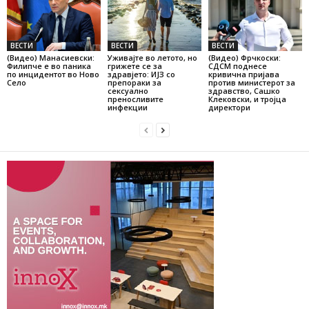
ВЕСТИ
ВЕСТИ
ВЕСТИ
(Видео) Манасиевски:
Уживајте во летото, но
(Видео) Фрчкоски:
Филипче е во паника
грижете се за
СДСМ поднесе
по инцидентот во Ново
здравјето: ИЈЗ со
кривична пријава
Село
препораки за
против министерот за
сексуално
здравство, Сашко
преносливите
Клековски, и тројца
инфекции
директори