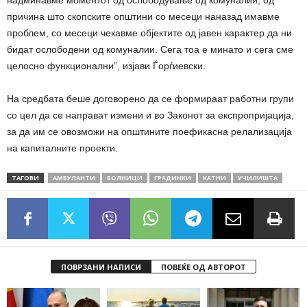
надминавме моментот од ослободување од комуналии, од
причина што скопските општини со месеци наназад имавме
проблем, со месеци чекавме објектите од јавен карактер да ни
бидат ослободени од комуналии. Сега тоа е минато и сега сме
целосно функционални”, изјави Ѓорѓиевски.
На средбата беше договорено да се формираат работни групи
со цел да се направат измени и во Законот за експропријација,
за да им се овозможи на општините поефикасна релализација
на капиталните проекти.
ТАГОВИ
АМБУЛАНТИ
БОЛНИЦИ
ГРАДИНКИ
КАТНИ
УЧИЛИШТА
ПОВРЗАНИ НАПИСИ
ПОВЕЌЕ ОД АВТОРОТ