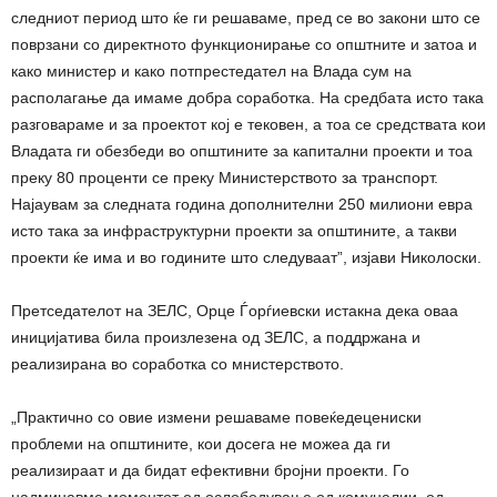
следниот период што ќе ги решаваме, пред се во закони што се
поврзани со директното функционирање со општните и затоа и
како министер и како потпрестедател на Влада сум на
располагање да имаме добра соработка. На средбата исто така
разговараме и за проектот кој е тековен, а тоа се средствата кои
Владата ги обезбеди во општините за капитални проекти и тоа
преку 80 проценти се преку Министерството за транспорт.
Најаувам за следната година дополнителни 250 милиони евра
исто така за инфраструктурни проекти за општините, а такви
проекти ќе има и во годините што следуваат”, изјави Николоски.
Претседателот на ЗЕЛС, Орце Ѓорѓиевски истакна дека оваа
иницијатива била произлезена од ЗЕЛС, а поддржана и
реализирана во соработка со мнистерството.
„Практично со овие измени решаваме повеќедецениски
проблеми на општините, кои досега не можеа да ги
реализираат и да бидат ефективни бројни проекти. Го