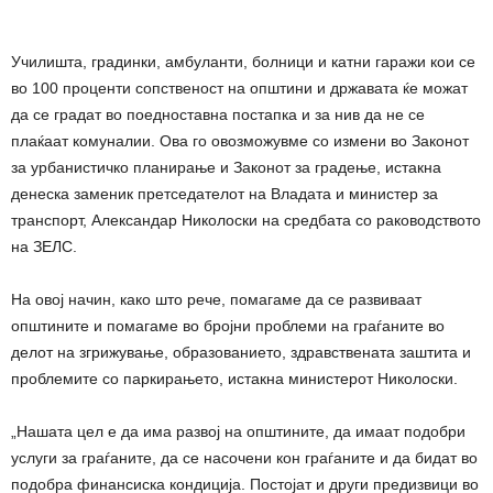
Училишта, градинки, амбуланти, болници и катни гаражи кои се
во 100 проценти сопственост на општини и државата ќе можат
да се градат во поедноставна постапка и за нив да не се
плаќаат комуналии. Ова го овозможувме со измени во Законот
за урбанистичко планирање и Законот за градење, истакна
денеска заменик претседателот на Владата и министер за
транспорт, Александар Николоски на средбата со раководството
на ЗЕЛС.
На овој начин, како што рече, помагаме да се развиваат
општините и помагаме во бројни проблеми на граѓаните во
делот на згрижување, образованието, здравствената заштита и
проблемите со паркирањето, истакна министерот Николоски.
„Нашата цел е да има рaзвој на општините, да имаат подобри
услуги за граѓаните, да се насочени кон граѓаните и да бидат во
подобра финансиска кондиција. Постојат и други предизвици во