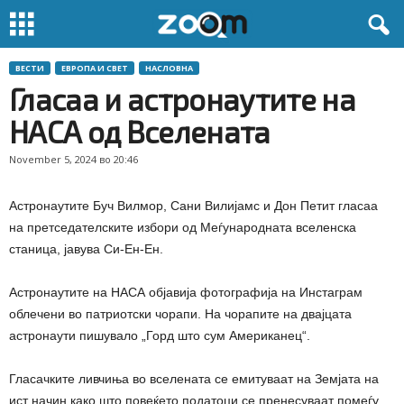
ВЕСТИ
ЕВРОПА И СВЕТ
НАСЛОВНА
Гласаа и астронаутите на
НАСА од Вселената
November 5, 2024 во 20:46
Астронаутите Буч Вилмор, Сани Вилијамс и Дон Петит гласаа
на претседателските избори од Меѓународната вселенска
станица, јавува Си-Ен-Ен.
Астронаутите на НАСА објавија фотографија на Инстаграм
облечени во патриотски чорапи. На чорапите на двајцата
астронаути пишувало „Горд што сум Американец“.
Гласачките ливчиња во вселената се емитуваат на Земјата на
ист начин како што повеќето податоци се пренесуваат помеѓу