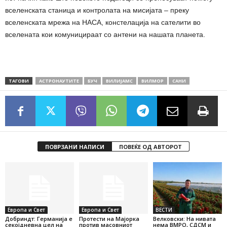
вселенската станица и контролата на мисијата – преку
вселенската мрежа на НАСА, констелација на сателити во
вселената кои комуницираат со антени на нашата планета.
ТАГОВИ
АСТРОНАУТИТЕ
БУЧ
ВИЛИЈАМС
ВИЛМОР
САНИ
ПОВРЗАНИ НАПИСИ
ПОВЕЌЕ ОД АВТОРОТ
Европа и Свет
Европа и Свет
ВЕСТИ
Добриндт: Германија е
Протести на Мајорка
Велковски: На нивата
секојдневна цел на
против масовниот
нема ВМРО, СДСМ и