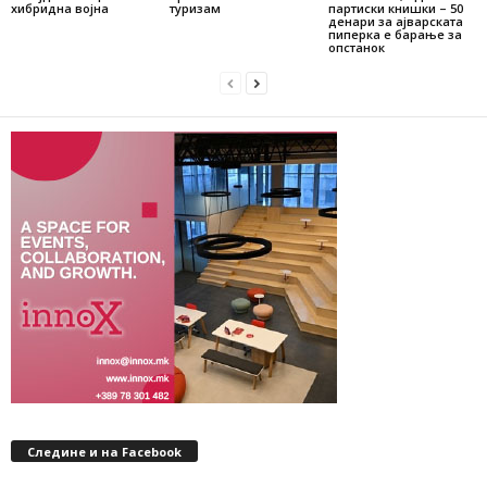
хибридна војна
туризам
партиски книшки – 50
денари за ајварската
пиперка е барање за
опстанок
Следине и на Facebook