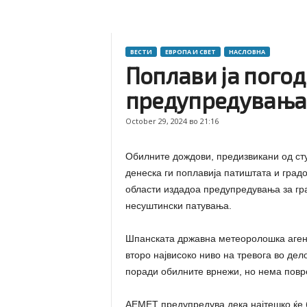
ВЕСТИ
ЕВРОПА И СВЕТ
НАСЛОВНА
Поплави ја погод
предупредувања 
October 29, 2024 во 21:16
Обилните дождови, предизвикани од сту
денеска ги поплавија патиштата и град
области издадоа предупредувања за гра
несуштински патувања.
Шпанската државна метеоролошка аген
второ највисоко ниво на тревога во дело
поради обилните врнежи, но нема повр
АЕМЕТ предупредува дека најтешко ќе б