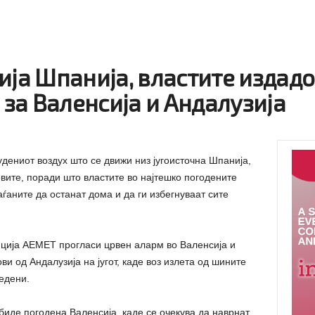
ија Шпанија, властите издад
за Валенсија и Андалузија
дениот воздух што се движи низ југоисточна Шпанија,
овите, поради што властите во најтешко погодените
ѓаните да останат дома и да ги избегнуваат сите
ција АЕМЕТ прогласи црвен аларм во Валенсија и
ви од Андалузија на југот, каде воз излета од шините
едени.
иде погодена Валенсија, каде се очекува да наврнат