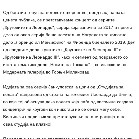
Од богатиот опус на неговото творештво, пред вас, нашата
ценета публика, се претставуваме концепт од сериите
„Круговите на Леонардо“, серија која започна во 2017 и првото
дело од оваа серија беше носител на Наградата за животно
дело „Лоренцо ил Мањифико“ на Фиренца биеналето 2019. Дел
од следните дела, триптихот „Круговите на Леонардо II“ и
„Круговите на Леонардо III“, како и сегмент од поврзаното со
истата тематика дело „Ноќите на Тоскана“ – се изложени во
Модерната галерија во Горњи Милановац.
Идејата за ова серија Јанкуловски ја црпи од „Студијата за
водата“ направена од страна на големиот Леонардо да Винчи,
во која тој објаснува дека водата која паѓа од височина создава
концентрични кругови кои никогаш не се сечат меѓу себе.
Вистински предизвик за претставување на апстракцијата на
оваа студија на платно!