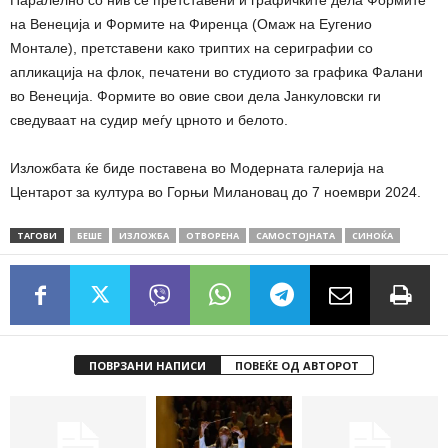
Паралелно со нив се претставени и графичките дела Формите
на Венеција и Формите на Фиренца (Омаж на Еугенио
Монтале), претставени како триптих на сериграфии со
апликација на флок, печатени во студиото за графика Фалани
во Венеција. Формите во овие свои дела Јанкуловски ги
сведуваат на судир меѓу црното и белото.
Изложбата ќе биде поставена во Модерната галерија на
Центарот за култура во Горњи Милановац до 7 ноември 2024.
ТАГОВИ
БЕШЕ
ИЗЛОЖБА
ОТВОРЕНА
САМОСТОЈНАТА
СИНОЌА
ПОВРЗАНИ НАПИСИ
ПОВЕЌЕ ОД АВТОРОТ