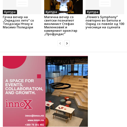
Култура
Култура
Култура
Грчка вечер на
Магична вечер со
„Flowers Symphony“
„Охридско лето“ со
светски познатиот
повторно во Битола и
Теодосија Нтоку и
виолинист Стефан
Охрид со повеќе од 100
Масимо Полидори
Миленковиќ и
учесници на сцената
камерниот оркестар
„Профундис“