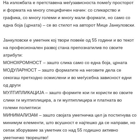
На изложбата е претставена меѓузависноста помеѓу просторот
и формата на многу специфичен начин: со сликарство и
графика, со многу големи и многу мали формати, но само со
една боја (црната) – се во стилот на авторот Мице Јанкуловски.
Јанкуловски е уметник кој твори повеќе од 55 години и во текот
на професионален развој стана препознатилив по своите
атрибути:
МОНОХРОМНОСТ – зашто слика само со една боја, црната
МОДУЛАРНОСТ – зашто форматите на неговите дела се
секогаш претходно осмислени и во меѓусебна зависност едни
од други
МУЛТИПЛИКАЦИЈА – зашто формите кои ги користи во своите
слики ги мултиплицира, а ги мултиплицира и платната во
големи полиптиси
МИНИМАЛИЗАМ – зашто својата уметничка цел ја постигнува со
минимум елементи, што всушност е најтешко да се направи, но
сепак зборуваме за уметник со над 55 годишно активно
уметничко творештво!