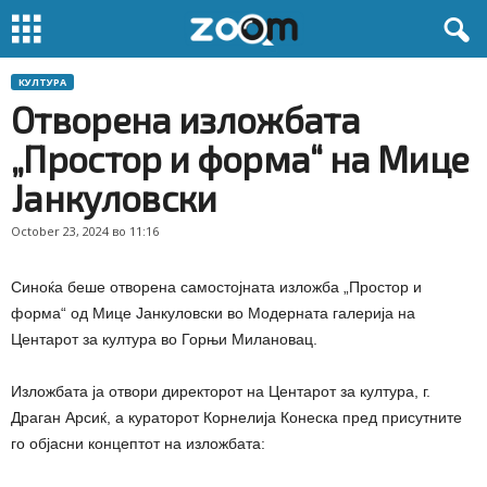
КУЛТУРА
Отворена изложбата
„Простор и форма“ на Мице
Јанкуловски
October 23, 2024 во 11:16
Синоќа беше отворена самостојната изложба „Простор и
форма“ од Мице Јанкуловски во Модерната галерија на
Центарот за култура во Горњи Милановац.
Изложбата ја отвори директорот на Центарот за култура, г.
Драган Арсиќ, а кураторот Корнелија Конеска пред присутните
го објасни концептот на изложбата: