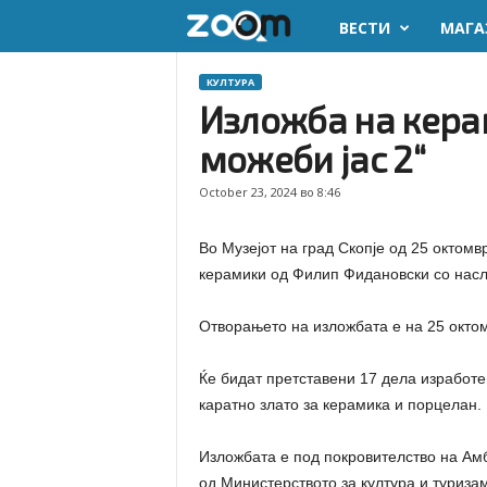
ВЕСТИ
МАГА
z
o
КУЛТУРА
Изложба на кера
o
можеби јас 2“
m
October 23, 2024 во 8:46
.
Во Музејот на град Скопје од 25 октомв
m
керамики од Филип Фидановски со насло
k
Отворањето на изложбата е на 25 октом
Ќе бидат претставени 17 дела изработен
каратно злато за керамика и порцелан.
Изложбата е под покровителство на Ам
од Министерството за култура и туриз