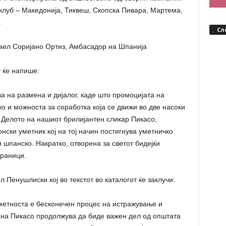
клуб – Македонија, Тиквеш, Скопска Пивара, Мартема,
.
Сл
фаел Соријано Ортиз, Амбасадор на Шпанија
 ќе напише:
а на размена и дијалог, каде што промоцијата на
о и можноста за соработка која се движи во две насоки
. Делото на нашиот брилијантен сликар Пикасо,
ски уметник кој на тој начин постигнува уметничко
и шпанско. Накратко, отворена за светот бидејќи
граници.
 Пенушлиски кој во текстот во каталогот ќе заклучи:
уметноста е бесконечен процес на истражување и
 на Пикасо продолжува да биде важен дел од општата