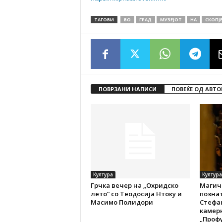
ТАГОВИ
ВО
ГРАД
МУЗЕЈОТ
НА
СКОПЈ
ПОВРЗАНИ НАПИСИ
ПОВЕЌЕ ОД АВТО
Култура
Култура
Грчка вечер на „Охридско
Магичн
лето“ со Теодосија Нтоку и
позна
Масимо Полидори
Стефа
камер
„Проф