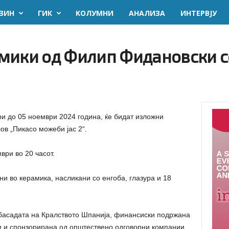
ЗИН
ГИК
KОЛУМНИ
AНАЛИЗА
ИНТЕРВЈУ
мики од Филип Фидановски с
ри до 05 ноември 2024 година, ќе бидат изложни
в „Пикасо можеби јас 2“.
ври во 20 часот.
и во керамика, насликани со енгоба, глазура и 18
басадата на Кралството Шпанија, финансиски подржана
ам и спонзорирана од општествено одговорни компании