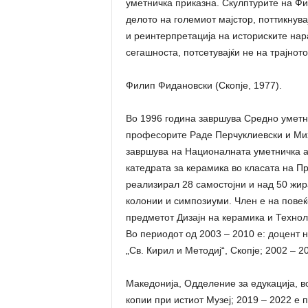
уметничка приказна. Скулптурите на Фид
делото на големиот мајстор, поттикнува
и реинтерпретација на историските нар
сегашноста, потсетувајќи не на трајното
Филип Фидановски (Скопје, 1977).
Во 1996 година завршува Средно уметни
професорите Раде Перчуклиевски и Мих
завршува на Националната уметничка ак
катедрата за керамика во класата на 
реализирал 28 самостојни и над 50 жир
колонии и симпозиуми. Член е на пове
предметот Дизајн на керамика и Технол
Во периодот од 2003 – 2010 е: доцент 
„Св. Кирил и Методиј“, Скопје; 2002 – 2
Македонија, Одделение за едукација, во
копии при истиот Музеј; 2019 – 2022 е