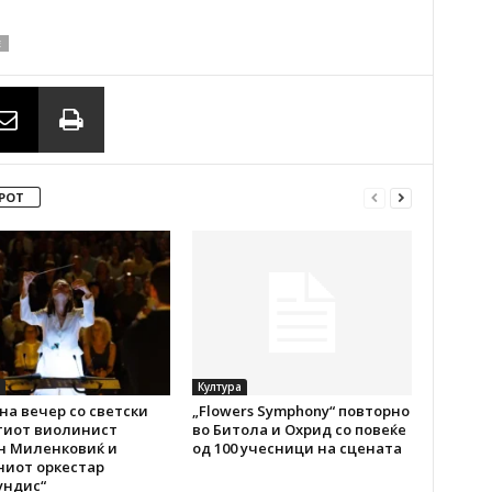
Е
РОТ
Култура
а вечер со светски
„Flowers Symphony“ повторно
тиот виолинист
во Битола и Охрид со повеќе
н Миленковиќ и
од 100 учесници на сцената
ниот оркестар
ундис“