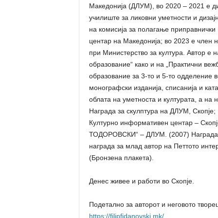
Македонија (ДЛУМ), во 2020 – 2021 е 
училиште за ликовни уметности и дизајн
на комисија за полагање приправнички
центар на Македонија; во 2023 е член н
при Министерство за култура. Автор е 
образование“ како и на „Практични веж
образование за 3-то и 5-то одделение 
монографски изданија, списанија и ката
облата на уметноста и културата, а на н
Награда за скулптура на ДЛУМ, Скопј
Културно информативен центар – Скопј
ТОДОРОВСКИ“ – ДЛУМ. (2007) Награда 
награда за млад автор на Петтото инте
(Бронзена плакета).
Денес живее и работи во Скопје.
Подетално за авторот и неговото творе
https://filipfidanovski.mk/