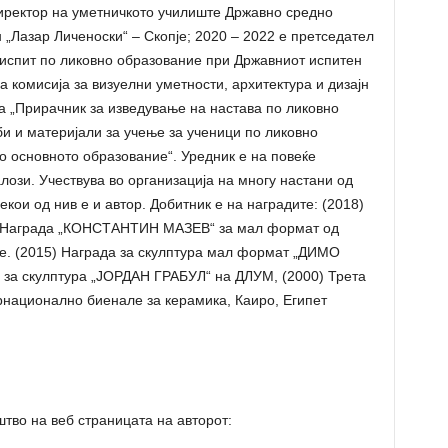
директор на уметничкото училиште Државно средно
 „Лазар Личеноски“ – Скопје; 2020 – 2022 е претседател
 испит по ликовно образование при Државниот испитен
а комисија за визуелни уметности, архитектура и дизајн
на „Прирачник за изведување на настава по ликовно
би и материјали за учење за ученици по ликовно
во основното образование“. Уредник е на повеќе
лози. Учествува во организација на многу настани од
екои од нив е и автор. Добитник е на наградите: (2018)
е; Награда „КОНСТАНТИН МАЗЕВ“ за мал формат од
е. (2015) Награда за скулптура мал формат „ДИМО
за скулптура „ЈОРДАН ГРАБУЛ“ на ДЛУМ, (2000) Трета
рнационално биенале за керамика, Каиро, Египет
штво на веб страницата на авторот: