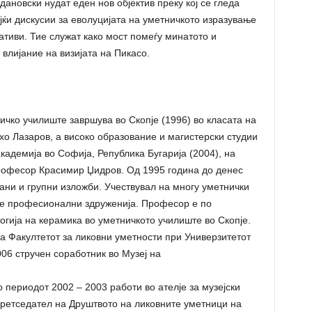
ановски нудат еден нов објектив преку кој се гледа
јќи дискусии за еволуцијата на уметничкото изразување
ативи. Тие служат како мост помеѓу минатото и
 влијание на визијата на Пикасо.
чко училиште завршува во Скопје (1996) во класата на
о Лазаров, а високо образование и магистерски студии
адемија во Софија, Република Бугарија (2004), на
Професор Красимир Џидров. Од 1995 година до денес
ани и групни изложби. Учествувал на многу уметнички
ќе професионални здруженија. Професор е по
огија на керамика во уметничкото училиште во Скопје.
на Факултетот за ликовни уметности при Универзитетот
006 стручен соработник во Музеј на
 периодот 2002 – 2003 работи во ателје за музејски
 претседател на Друштвото на ликовните уметници на