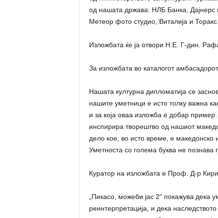
од нашата држава: НЛБ Банка, Дајнерс 
Метеор фото студио, Виталија и Торакс
Изложбата ќе ја отвори Н.Е. Г-дин. Ра
За изложбата во каталогот амбасадорот
Нашата културна дипломатија се заснов
нашите уметници е исто толку важна как
и за која оваа изложба е добар пример
инспирира творештво од нашиот македон
дело кое, во исто време, е македонско 
Уметноста со голема буква не познава 
Куратор на изложбата е Проф. Д-р Кирил
„Пикасо, можеби јас 2“ покажува дека 
реинтерпретација, и дека наследството