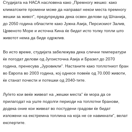
Студијата на НАСА насловена како „Премногу жешко: како
климатските промени може да направат некои места премногу
жешки за живот“, предупредува дека освен делови од Шпанија,
до 2050 година областите како Јужна Азија, Персискиот Залив,
Црвеното Море и источна Кина ќе бидат исто толку топли што
животот нема да биде одржлив.
Во исто време, студијата забележува дека слични температури
ќе погодат делови од Југоисточна Азија и Бразил до 2070
година, пренесува „Јуровикли“. Настаните како топлотниот бран
во Европа во 2003 година, кој однесе повеќе од 70.000 животи,
ќе станат почести и потешки од 2040-тите.
Луѓето кои веќе живеат на „жешки места“ ќе мора да се
прилагодат на уште подолги периоди на топлотни бранови,
додека оние кои живеат во постудени градови ќе бидат
изложени на екстремна топлина на која не се навикнати“, велат
експертите.