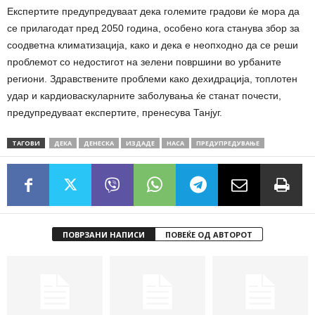
Експертите предупредуваат дека големите градови ќе мора да
се прилагодат пред 2050 година, особено кога станува збор за
соодветна климатизација, како и дека е неопходно да се реши
проблемот со недостигот на зелени површини во урбаните
региони. Здравствените проблеми како дехидрација, топлотен
удар и кардиоваскуларните заболувања ќе станат почести,
предупредуваат експертите, пренесува Танјуг.
ТАГОВИ
ДЕКА
ДЕНЕСКА
ИЗДАДЕ
НАСА
ПРЕДУПРЕДУВАЊЕ
ПОВРЗАНИ НАПИСИ
ПОВЕЌЕ ОД АВТОРОТ