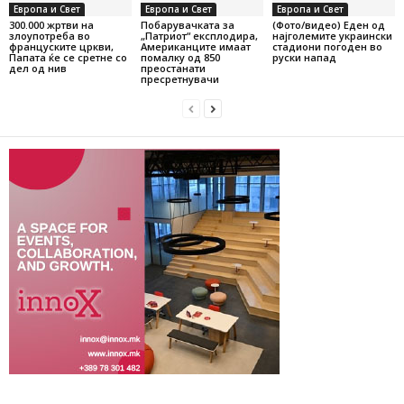
Европа и Свет
Европа и Свет
Европа и Свет
300.000 жртви на
Побарувачката за
(Фото/видео) Еден од
злоупотреба во
„Патриот“ експлодира,
најголемите украински
француските цркви,
Американците имаат
стадиони погоден во
Папата ќе се сретне со
помалку од 850
руски напад
дел од нив
преостанати
пресретнувачи