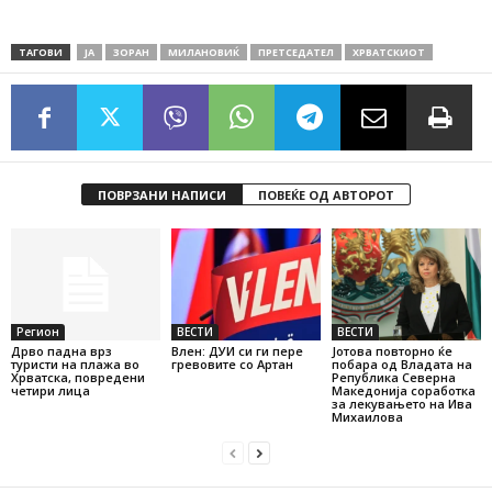
ТАГОВИ
ЈА
ЗОРАН
МИЛАНОВИЌ
ПРЕТСЕДАТЕЛ
ХРВАТСКИОТ
ПОВРЗАНИ НАПИСИ
ПОВЕЌЕ ОД АВТОРОТ
Регион
ВЕСТИ
ВЕСТИ
Дрво падна врз
Влен: ДУИ си ги пере
Јотова повторно ќе
туристи на плажа во
гревовите со Артан
побара од Владата на
Хрватска, повредени
Република Северна
четири лица
Македонија соработка
за лекувањето на Ива
Михаилова