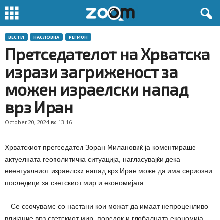
ВЕСТИ
НАСЛОВНА
РЕГИОН
Претседателот на Хрватска
изрази загриженост за
можен израелски напад
врз Иран
October 20, 2024 во 13:16
Хрватскиот претседател Зоран Милановиќ ја коментираше
актуелната геополитичка ситуација, нагласувајќи дека
евентуалниот израелски напад врз Иран може да има сериозни
последици за светскиот мир и економијата.
– Се соочуваме со настани кои можат да имаат непроценливо
влијание врз светскиот мир, поредок и глобалната економија,