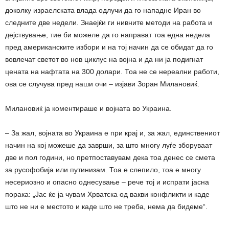
доколку израелската влада одлучи да го нападне Иран во
следните две недели. Знаејќи ги нивните методи на работа и
дејствување, тие би можеле да го направат тоа една недела
пред американските избори и на тој начин да се обидат да го
вовлечат светот во нов циклус на војна и да ни ја подигнат
цената на нафтата на 300 долари. Тоа не се нереални работи,
ова се случува пред наши очи – изјави Зоран Милановиќ.
Милановиќ ја коментираше и војната во Украина.
– За жал, војната во Украина е при крај и, за жал, единствениот
начин на кој можеше да заврши, за што многу луѓе зборуваат
две и пол години, но претпоставувам дека тоа денес се смета
за русофобија или путинизам. Тоа е слепило, тоа е многу
несериозно и опасно однесување – рече тој и испрати јасна
порака: „Јас ќе ја чувам Хрватска од вакви конфликти и каде
што не ни е местото и каде што не треба, нема да бидеме“.