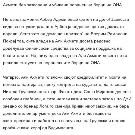
Ахмети беа затворани и убивани поранешни борци на ОНА.
Неговиот заменик Арбер Адеми беше фатен на дело! Јавноста
виде во оптужницата што Арбер ја поднесе против државата
поради „бегството од домашен притвор“ на Блерим Рамадани.
Покрај тоа, сите влади на Али Ахмети досега редовно
доделуваа финансиски средства за социјална поддршка на
бранителите. Но, ниту една влада на Али Ахмети досега не го
решила статусот на поранешните борци на ОНА.
Четврто, Али Ахмети го вложи својот кредибилитет и моќта на
неговата партија за, преку контрола на судството, да го спаси
Никола Груевски од затвор. Фактот дека Сашо Мијалков денес е
слободен граѓанин, а сите негови казни застареа затоа што ДУИ
заедно со Кренар Лога го сменија Кривичниот законик, не бара
дополнителен аргумент дека Али Ахмети бил животно
заинтересиран и работел на спасување на Груевски и негово
враќање како херој од Будимпешта.