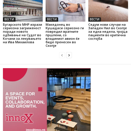
ВЕСТИ
ВЕСТИ
ВЕСТИ
Бугарското МНР изрази
Македонец во
Седум нови случаи на
сериозна загриженост
Кушадаси сериозно ги
Западен Нил во Скопје
поради новото
повредил вратните
за една недела, тројца
одбивање на Судот во
пршлени, со
пациенти во критична
Кочани за лекувањето
владиниот авион ќе
состојба
на Ива Михаилова
биде пренесен во
Скопје