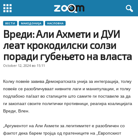
ВЕСТИ
МАКЕДОНИЈА
НАСЛОВНА
Вреди: Али Ахмети и ДУИ
леат крокодилски солзи
поради губењето на власта
October 12, 2024 во 15:11
Колку повеќе завива Демократската унија за интеграција, толку
повеќе се разобличуваат нивните лаги и манипулации, и толку
подлабоко паѓаат во стапиците што самите ги поставиле за да
ги закопаат своите политички противници, реагира коалицијата
Вреди, Влен.
„Аргументот на Али Ахмети за легитимитет е разобличен со
фактот дека барем тројца од пратениците на „Европскиот