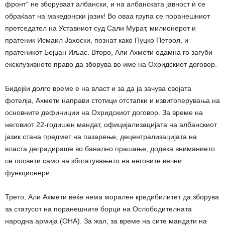
фронт“ не зборуваат албански, и на албанската јавност ѝ се
обраќаат на македонски јазик! Во оваа група се поранешниот
претседател на Уставниот суд Сали Мурат, милионерот и
пратеник Исмаил Јахоски, познат како Пуцко Петрол, и
пратеникот Бејџан Иљас. Второ, Али Ахмети одамна го загуби
ексклузивното право да зборува во име на Охридскиот договор.
Бидејќи долго време е на власт и за да ја зачува својата
фотелја, Ахмети направи стотици отстапки и извитоперувања на
основните дефиниции на Охридскиот договор. За време на
неговиот 22-годишен мандат, официјализацијата на албанскиот
јазик стана предмет на пазарење, децентрализацијата на
власта деградираше во банално прашање, додека вниманието
се посвети само на збогатувањето на неговите вечни
функционери.
Трето, Али Ахмети веќе нема морален кредибилитет да зборува
за статусот на поранешните борци на Ослободителната
народна армија (ОНА). За жал, за време на сите мандати на