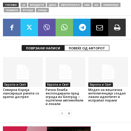
ТАГОВИ
ЈА
ВЛАДИТЕ
ДЕКА
ЕВРОПСКАТА
ИМ
НА
ОБВИНИЈА
ПОМАГА
РУСИЈА
УНИЈА
ПОВРЗАНИ НАПИСИ
ПОВЕЌЕ ОД АВТОРОТ
Европа и Свет
Европа и Свет
Европа и Свет
Северна Кореја
Рачна бомба
Модел на вештачка
лансираше ракета со
експлодирала пред
интелигенција создал
краток дострел
зграда во Белград –
лажен идентитет и
оштетени автомобили
испраќал пораки
и локали