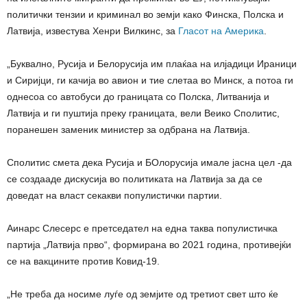
политички тензии и криминал во земји како Финска, Полска и
Латвија, известува Хенри Вилкинс, за
Гласот на Америка
.
„Буквално, Русија и Белорусија им плаќаа на илјадици Ираници
и Сиријци, ги качија во авион и тие слетаа во Минск, а потоа ги
однесоа со автобуси до границата со Полска, Литванија и
Латвија и ги пуштија преку границата, вели Веико Сполитис,
поранешен заменик министер за одбрана на Латвија.
Сполитис смета дека Русија и БОлорусија имале јасна цел -да
се создааде дискусија во политиката на Латвија за да се
доведат на власт секакви популистички партии.
Аинарс Слесерс е претседател на една таква популистичка
партија „Латвија прво“, формирана во 2021 година, противејќи
се на вакцините против Ковид-19.
„Не треба да носиме луѓе од земјите од третиот свет што ќе