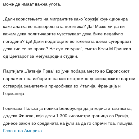
може да имаат важна улога.
„Дали користењето на мигрантите како ‘оружје’ функционира
како алатка во надворешната политика? Да! Може ли да ви
кажам дека политичарите чувствуваат дека биле negativno
погодени? Да! Дали податоците во големата шема сугерираат
дека тие се во право? Не сум сигурна“, смета Кели М Гринхил
од Центарот за меѓународни студии.
Партијата „Латвија Прва“ во јуни побара место во Европскиот
парламент на изборите на кои екстремно десничарските партии
остварија значителни придобивки во Италија, Франција и
Германија.
Годинава Полска ја повика Белорусија да ја користи тактиката,
додека Финска, која дели 1 300 километри граница со Русија,
донесе закон во средината на јули за да го спречи тоа, пишува
Гласот на Америка.