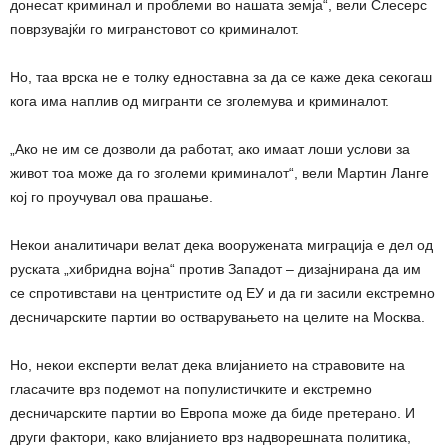
донесат криминал и проблеми во нашата земја“, вели Слесерс
поврзувајќи го мигранстовот со криминалот.
Но, таа врска не е толку едноставна за да се каже дека секогаш
кога има наплив од мигранти се зголемува и криминалот.
„Ако не им се дозволи да работат, ако имаат лоши услови за
живот тоа може да го зголеми криминалот“, вели Мартин Ланге
кој го проучувал ова прашање.
Некои аналитичари велат дека вооружената миграција е дел од
руската „хибридна војна“ против Западот – дизајнирана да им
се спротивстави на центристите од ЕУ и да ги засили екстремно
десничарските партии во остварувањето на целите на Москва.
Но, некои експерти велат дека влијанието на стравовите на
гласачите врз подемот на популистичките и екстремно
десничарските партии во Европа може да биде претерано. И
други фактори, како влијанието врз надворешната политика,