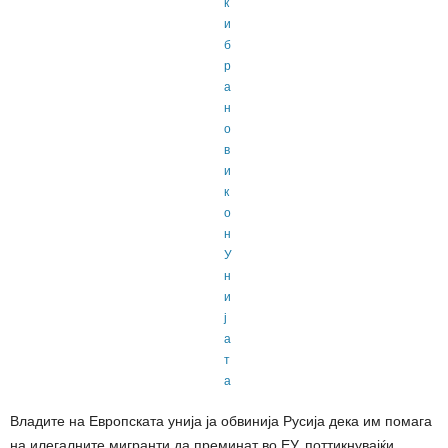
Владите на Европската унија ја обвинија Русија дека им помага
на илегалните мигранти да преминат во ЕУ, поттикнувајќи