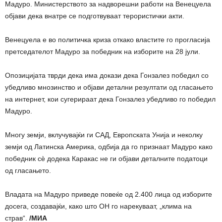
Мадуро. Министерството за надворешни работи на Венецуела
објави дека внатре се подготвуваат терористички акти.
Венецуела е во политичка криза откако властите го прогласија
претседателот Мадуро за победник на изборите на 28 јули.
Опозицијата тврди дека има докази дека Гонзалез победил со
убедливо мнозинство и објави детални резултати од гласањето
на интернет, кои сугерираат дека Гонзалез убедливо го победил
Мадуро.
Многу земји, вклучувајќи ги САД, Европската Унија и неколку
земји од Латинска Америка, одбија да го признаат Мадуро како
победник сè додека Каракас не ги објави деталните податоци
од гласањето.
Владата на Мадуро приведе повеќе од 2.400 лица од изборите
досега, создавајќи, како што ОН го нарекуваат, „клима на
страв“.
/МИА