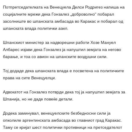
Потпретседателката на Венецуела Делси Родригез напиша на
социјалните мрежи дека Гонзалез „доброволно“ побарал
засолниште во шпанската амбасада во Каракас и побарал од
шпанската влада политички азил.
Шпанскиот министер за надворешни работи Хозе Мануел
Албарес изјави дека Гонзалез ја напуштил земјата на негово
барање, и тоа со авион на шпанските воздушни сили.
Тој додаде дека шпанската влада е посветена на политичките
права на сите Венецуелци.
Адвокатот на Гонзалез потврди дека тој ја напуштил земјата за
Шпанија, но не даде повеќе детали.
Додека заминувал, венецуелските безбедносни сили ја
опколиле аргентинската амбасада во главниот град Каракас.
Таму се кријат шест политички противници на претседателот