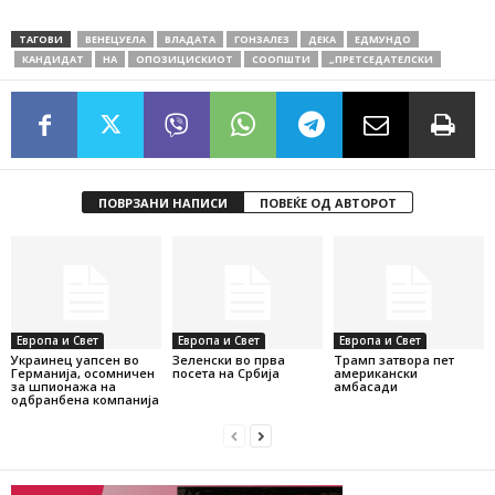
ТАГОВИ
ВЕНЕЦУЕЛА
ВЛАДАТА
ГОНЗАЛЕЗ
ДЕКА
ЕДМУНДО
КАНДИДАТ
НА
ОПОЗИЦИСКИОТ
СООПШТИ
„ПРЕТСЕДАТЕЛСКИ
ПОВРЗАНИ НАПИСИ
ПОВЕЌЕ ОД АВТОРОТ
Европа и Свет
Европа и Свет
Европа и Свет
Украинец уапсен во
Зеленски во прва
Трамп затвора пет
Германија, осомничен
посета на Србија
американски
за шпионажа на
амбасади
одбранбена компанија