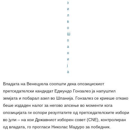
Владата на Венецуела соопшти дека опозицискиот
претседателски кандидат Едмундо Гонзалез ја напуштил
земјата и побарал азил во Шпанија.
Гонзалез се криеше откако
беше издаден налог за негово апсење во моменти кога
опозицијата ги оспори резултатите од претседателските избори
во јули – на кои Државниот изборен совет (CNE), контролиран
од владата, го прогласи Николас Мадуро за победник.