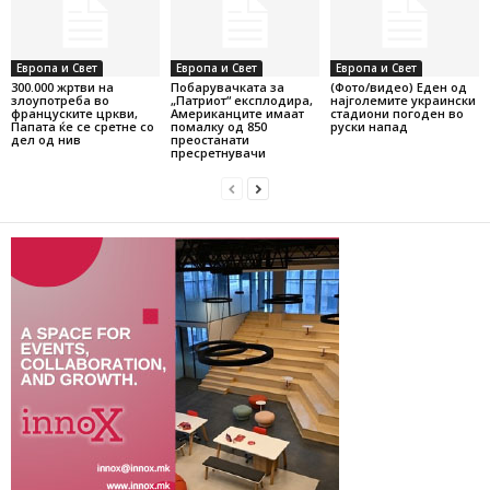
Европа и Свет
Европа и Свет
Европа и Свет
300.000 жртви на
Побарувачката за
(Фото/видео) Еден од
злоупотреба во
„Патриот“ експлодира,
најголемите украински
француските цркви,
Американците имаат
стадиони погоден во
Папата ќе се сретне со
помалку од 850
руски напад
дел од нив
преостанати
пресретнувачи