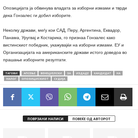
Опозицијата ја обвинува владата за изборни измами и тврди
дека Гонзалес ги добил изборите.
Неколку држави, меѓу кои САД, Перу, Аргентина, Еквадор,
Панама, Уругвај и Костарика, го признаа Гонзалес како
вистинскиот победник, укажувајќи на изборни измами. ЕУ и
Организацијата на американските држави истого доведоа во
прашање изборните резултати.
ТАГОВИ
АПСЕЊЕ
ВЕНЕЦУЕЛСКИ
ЗА
ИЗДАДЕ
КАНДИДАТ
НА
НАЛОГ
ОПОЗИЦИСКИОТ
СУДИЈА
ПОВРЗАНИ НАПИСИ
ПОВЕЌЕ ОД АВТОРОТ