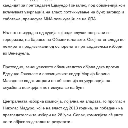
кандидат за претседател Едмундо Гонзалес, под обвиненија кои
вклучуваат узурпација на власт, поттикнување на бунт, заговор и
саботажа, пренесува МИА повикувајќи се на ДПА.
Налогот е издаден од судија кој води случаи поврзани со
тероризам, на барање на Обвинителството. Овој потег следи по
немирите предизвикани од оспорените претседателски избори
во Венецуела.
Претходно, венецуелското обвинителство објави дека против
Едмундо Гонзалес и опозицискиот лидер Марија Корина
Мачадо се водат истраги по обвиненија за узурпација на
службена позиција и поттикнување на бунт.
Централната изборна комисија, лојална на владата, го прогласи
Николас Мадуро, кој е на власт од 2013 година, за победник на
претседателските избори на 28 јули. Сепак, комисијата сѐ уште
не ги објавила деталните резултати.