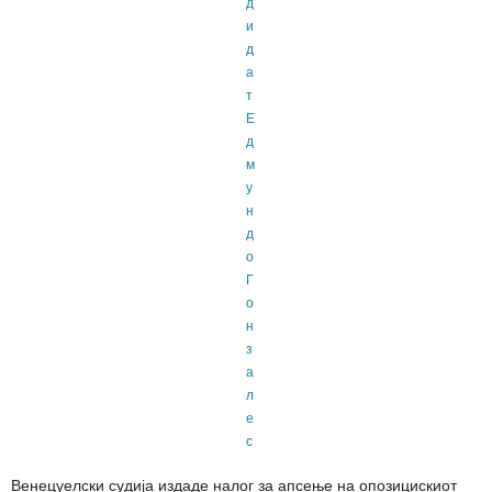
Венецуелски судија издаде налог за апсење на опозицискиот