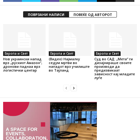
ПОВРЗАНИ НАПИСИ
ПОВЕЌЕ ОД АВТОРОТ
Европа и Свет
Европа и Свет
Европа и Свет
Нов украински напад
(Видео) Најмалку
Суд во САД: „Мета“ ги
врз „рускиот Амазон“,
седум мртви во
дизајнираше своите
дронови паднаа врз
нападот врз училиште
производи да
логистички центар
во Тајланд
предизвикаат
зависност кај младите
луѓе