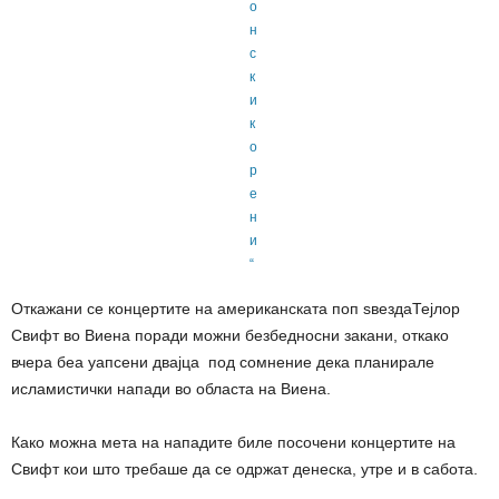
Откажани се концертите на американската поп ѕвездаТејлор
Свифт во Виена поради можни безбедносни закани, откако
вчера беа уапсени двајца под сомнение дека планирале
исламистички напади во областа на Виена.
Како можна мета на нападите биле посочени концертите на
Свифт кои што требаше да се одржат денеска, утре и в сабота.