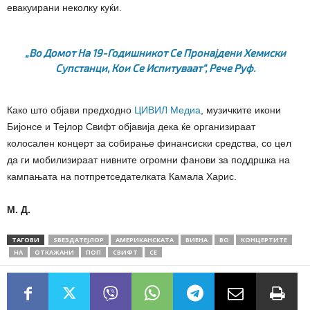
евакуирани неколку куќи.
„Во Домот На 19-Годишникот Се Пронајдени Хемиски
Супстанци, Кои Се Испитуваат“, Рече Руф.
Како што објави предходно
ЦИВИЛ Медиа
, музичките икони
Бијонсе и Тејлор Свифт објавија дека ќе организираат
колосален концерт за собирање финансиски средства, со цел
да ги мобилизираат нивните огромни фанови за поддршка на
кампањата на потпретседателката Камала Харис.
М. Д.
ТАГОВИ
ЅВЕЗДАТЕЈЛОР
АМЕРИКАНСКАТА
ВИЕНА
ВО
КОНЦЕРТИТЕ
НА
ОТКАЖАНИ
ПОП
СВИФТ
СЕ