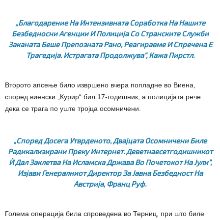
„Благодарение На Интензивната Соработка На Нашите
Безбедносни Агенции И Полиција Со Странските Служби
Заканата Беше Препозната Рано, Реагиравме И Спречена Е
Трагедија. Истрагата Продолжува“, Кажа Пирстл.
Второто апсење било извршено вчера попладне во Виена,
според виенски „Курир“ бил 17-годишник, а полицијата рече
дека се трага по уште тројца осомничени.
„Според Досега Утврденото, Двајцата Осомничени Биле
Радикализирани Преку Интернет. Деветнаесетгодишникот
Ѝ Дал Заклетва На Исламска Држава Во Почетокот На Јули“,
Изјави Генералниот Директор За Јавна Безбедност На
Австрија, Франц Руф.
Голема операција била спроведена во Терниц, при што биле