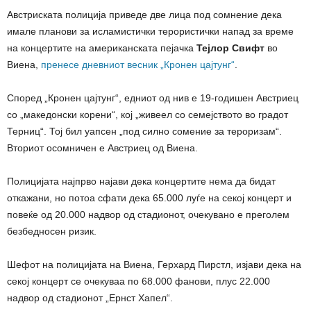
Австриската полиција приведе две лица под сомнение дека
имале планови за исламистички терористички напад за време
на концертите на американската пејачка
Тејлор Свифт
во
Виена,
пренесе дневниот весник „Кронен цајтунг“
.
Според „Кронен цајтунг“, едниот од нив е 19-годишен Австриец
со „македонски корени“, кој „живеел со семејството во градот
Терниц“. Тој бил уапсен „под силно сомение за тероризам“.
Вториот осомничен е Австриец од Виена.
Полицијата најпрво најави дека концертите нема да бидат
откажани, но потоа сфати дека 65.000 луѓе на секој концерт и
повеќе од 20.000 надвор од стадионот, очекувано е преголем
безбедносен ризик.
Шефот на полицијата на Виена, Герхард Пирстл, изјави дека на
секој концерт се очекуваа по 68.000 фанови, плус 22.000
надвор од стадионот „Ернст Хапел“.