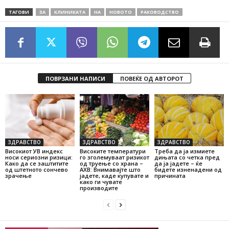
ТАГОВИ
ЗА
КЛИНИКАТА
НА
НОВОТО
РАКОВОДСТВО
ПОВРЗАНИ НАПИСИ
ПОВЕЌЕ ОД АВТОРОТ
ЗДРАВСТВО
ЗДРАВСТВО
ЗДРАВСТВО
Високиот УВ индекс
Високите температури
Треба да ја измиете
носи сериозни ризици:
го зголемуваат ризикот
дињата со четка пред
Како да се заштитите
од труење со храна –
да ја јадете – ќе
од штетното сончево
АХВ: Внимавајте што
бидете изненадени од
зрачење
јадете, каде купувате и
причината
како ги чувате
производите