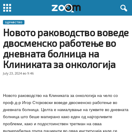
ЗДРАВСТВО
Новото раководство воведе
двосменско работење во
дневната болница на
Клиниката за онкологија
July 23, 2024 во 9:46
Новото раководство на Клиниката за онкологија на чело со
проф.д-р Игор Стојковски воведе двосменско работење во
дневната болница. Целта е намалување на гужвите во дневната
болница што беше мапирано како еден од најгорливите
проблеми, како и подостоинствен третман на оваа
вулнерабилна група пациенти во оваа институција каде се