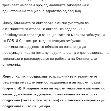
третираат најлолем број од малигните заболувања и
единствена на терциерно здравство од овој вид.
Инаку, Клиниката за онкологија активно учествува во
активностите за отворање онколошко одделение и
обезбедување терапија за пациентите со малигни заболувања
во ГОБ „8 Септември, каде се очекува амбулантно
поликлничката дејност во областа на онкологија да
профункционира за неколку недели, а целта е дисперзирање на
терапијата и растоварување на работата на Клиниката за
онкологија.
Republika.mk – содржините, графичките и техничките
решенија се заштитени со издавачки и авторски права
(copyright). Крадењето на авторски текстови е казниво со
закон. Дозволено е делумно превземање на авторски
содржини (текст и фотографии) со ставање хиперлинк до
содржината што се цитира.