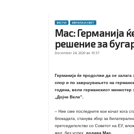
ВЕСТИ
ЕВРОПА И СВЕТ
Мас: Германија ќ
решение за буга
December 24, 2020 во 10:37
Германија ќе продолжи да се залага
спор и по завршувањето на германск
година, вели германскиот министер 
„Дојче Веле”.
– Ние сме последните кои кочат кога ст
блокадата, станува збор за билатералн
претседателство со Советот на ЕУ, вло
жал, без успех,
додава Мас.