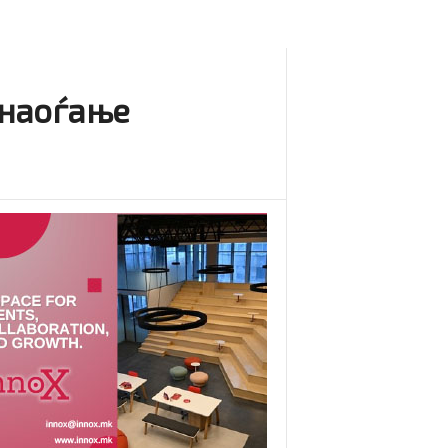
знаоѓање