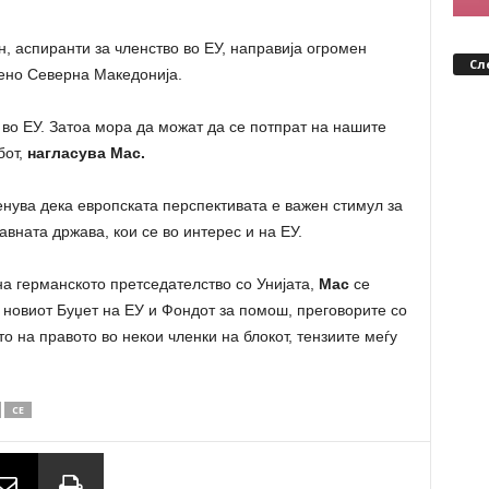
н, аспиранти за членство во ЕУ, направија огромен
Сл
бено Северна Македонија.
т во ЕУ. Затоа мора да можат да се потпрат на нашите
бот,
нагласува Мас.
нува дека европската перспективата е важен стимул за
вната држава, кои се во интерес и на ЕУ.
на германското претседателство со Унијата,
Мас
се
, новиот Буџет на ЕУ и Фондот за помош, преговорите со
о на правото во некои членки на блокот, тензиите меѓу
СЕ