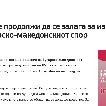
е продолжи да се залага за и
рско-македонскиот спор
 за изнаоѓање решение за бугарско-македонскиот
ото претседателство со ЕУ на крајот на оваа
за надворешни работи Хајко Мас во интервју за
анува збор за оваа тема. Во суштина, кога се работи за
ите односи на Бугарија и Северна Македонија. Ние, како
живме многу напор во обидот да се дојде до решение. За