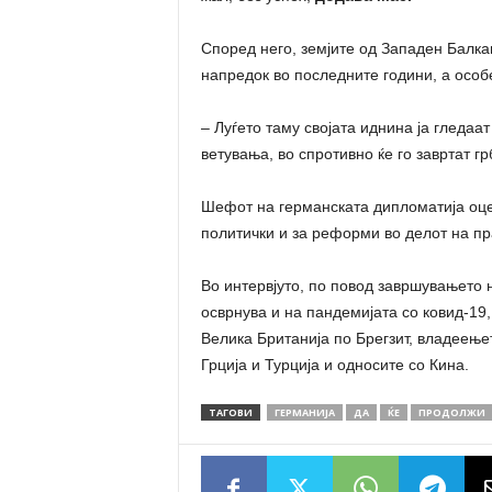
Според него, земјите од Западен Балка
напредок во последните години, а осо
– Луѓето таму својата иднина ја гледаа
ветувања, во спротивно ќе го завртат гр
Шефот на германската дипломатија оце
политички и за реформи во делот на пра
Во интервјуто, по повод завршувањето 
осврнува и на пандемијата со ковид-19
Велика Британија по Брегзит, владеењет
Грција и Турција и односите со Кина.
ТАГОВИ
ГЕРМАНИЈА
ДА
ЌЕ
ПРОДОЛЖИ