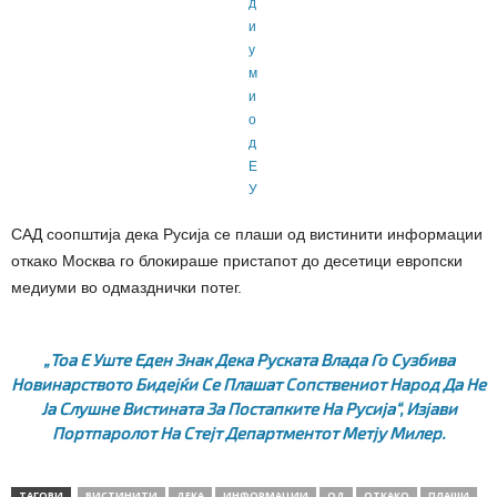
СAД соопштија дека Русија се плаши од вистинити информации
откако Москва го блокираше пристапот до десетици европски
медиуми во одмазднички потег.
„Тоа Е Уште Еден Знак Дека Руската Влада Го Сузбива
Новинарството Бидејќи Се Плашат Сопствениот Народ Да Не
Ја Слушне Вистината За Постапките На Русија“, Изјави
Портпаролот На Стејт Департментот Метју Милер.
ТАГОВИ
ВИСТИНИТИ
ДЕКА
ИНФОРМАЦИИ
ОД
ОТКАКО
ПЛАШИ