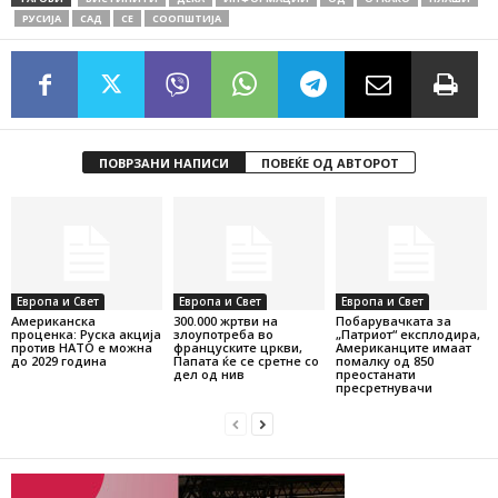
РУСИЈА
СAД
СЕ
СООПШТИЈА
ПОВРЗАНИ НАПИСИ
ПОВЕЌЕ ОД АВТОРОТ
Европа и Свет
Европа и Свет
Европа и Свет
Американска
300.000 жртви на
Побарувачката за
проценка: Руска акција
злоупотреба во
„Патриот“ експлодира,
против НАТО е можна
француските цркви,
Американците имаат
до 2029 година
Папата ќе се сретне со
помалку од 850
дел од нив
преостанати
пресретнувачи