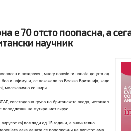
а е 70 отсто поопасна, а сега
итански научник
поопасен и позаразен, многу повеќе ги напаѓа децата од
 беа и најимуни, се покажало во Велика Британија, каде
ој, молскавично се шири.
АГ, советодавна група на британската влада, истакнал
е поподложни на мутираниот вирус.
а вирусот кај помлади од 15 години, е значително
теоријата дека децата се поподложни на вирусот, ама