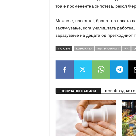
тоа е променентна хипотеза, рекол Фер
Можно е, навел тој, бранот на новата в
заклучување, кога училиштата работеа,
заразување на децата од претходниот т
ТАГОВИ
КОРОНАТА
МУТИРАНИОТ
НА
О
ПОВРЗАНИ НАПИСИ
ПОВЕЌЕ ОД АВТО