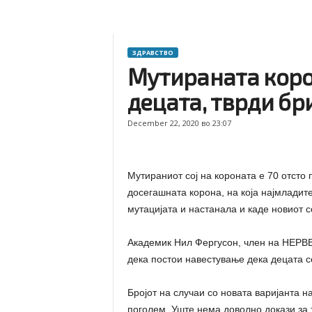
ЗДРАВСТВО
Мутираната корон
децата, тврди бр
December 22, 2020 во 23:07
Мутираниот сој на короната е 70 отсто 
досегашната корона, на која најмладите
мутацијата и настанала и каде новиот с
Академик Нил Фергусон, член на НЕРВВТ
дека постои навестување дека децата с
Бројот на случаи со новата варијанта н
поголем. Уште нема доволно докази за 