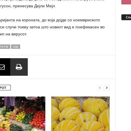
гусон, пренесува Дејли Мејл
Сл
аријанта на короната, до која дојде со ноемвриското
 се случи токму затоа што новиот вид е поефикасен во
ип на вирусот.
ТСТО
СОЈ
РОТ