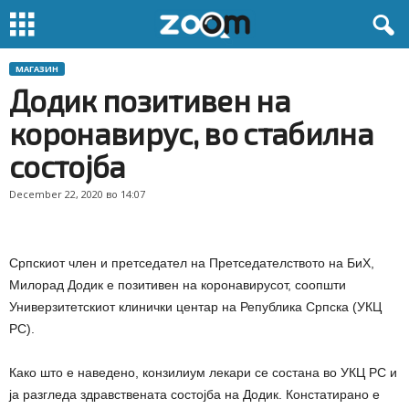
МАГАЗИН
Додик позитивен на
коронавирус, во стабилна
состојба
December 22, 2020 во 14:07
Српскиот член и претседател на Претседателството на БиХ,
Милорад Додик е позитивен на коронавирусот, соопшти
Универзитетскиот клинички центар на Република Српска (УКЦ
РС).
Како што е наведено, конзилиум лекари се состана во УКЦ РС и
ја разгледа здравствената состојба на Додик. Констатирано е