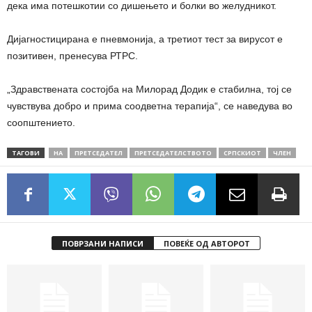
дека има потешкотии со дишењето и болки во желудникот.
Дијагностицирана е пневмонија, а третиот тест за вирусот е
позитивен, пренесува РТРС.
„Здравствената состојба на Милорад Додик е стабилна, тој се
чувствува добро и прима соодветна терапија“, се наведува во
соопштението.
ТАГОВИ
НА
ПРЕТСЕДАТЕЛ
ПРЕТСЕДАТЕЛСТВОТО
СРПСКИОТ
ЧЛЕН
ПОВРЗАНИ НАПИСИ
ПОВЕЌЕ ОД АВТОРОТ