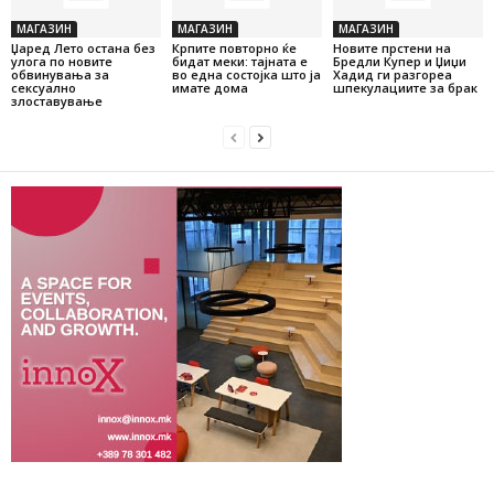
МАГАЗИН
МАГАЗИН
МАГАЗИН
Џаред Лето остана без
Крпите повторно ќе
Новите прстени на
улога по новите
бидат меки: тајната е
Бредли Купер и Џиџи
обвинувања за
во една состојка што ја
Хадид ги разгореа
сексуално
имате дома
шпекулациите за брак
злоставување