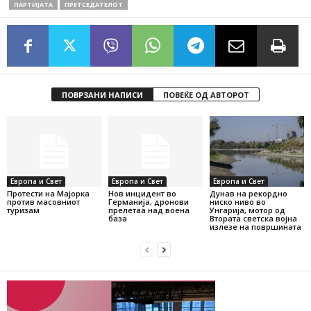
ПАРТИЈАТА
ПРЕТСЕДАТЕЛОТ
ПОВРЗАНИ НАПИСИ
ПОВЕЌЕ ОД АВТОРОТ
Европа и Свет
Европа и Свет
Европа и Свет
Протести на Мајорка
Нов инцидент во
Дунав на рекордно
против масовниот
Германија, дронови
ниско ниво во
туризам
прелетаа над воена
Унгарија, мотор од
база
Втората светска војна
излезе на површината