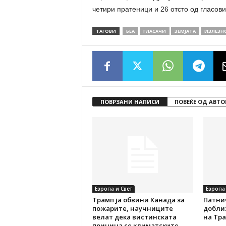
четири пратеници и 26 отсто од гласови
ТАГОВИ
БЕА
ГЛАСАЧИ
ЗЕМЈАТА
ИЗЛЕЗН
ПОВРЗАНИ НАПИСИ
ПОВЕЌЕ ОД АВТО
Европа и Свет
Европа 
Трамп ја обвини Канада за
Патни
пожарите, научниците
добли
велат дека вистинската
на Тра
причина се климатските