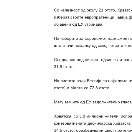
Со излезност од околу 21 отсто, Хрватс
изберат своите европратеници, јавија 
објавени од ЕУ утринава.
На изборите за Европскиот парламент вч
што значи помалку од секој четврти и п
Следна според нискиот одѕив е Литваниј
31,8 отсто.
На листата води Белгија со најголема из
отсто) и Малта со 72,8 отсто.
Меѓу земјите од ЕУ задолжително гласањ
Хрватска, со 3,8 милиони жители, испр
конзервативната десничарска Хрватска 
34,6 отсто, обезбедувајќи шест пратени