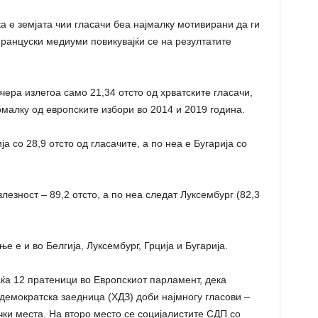
ка е земјата чии гласачи беа најмалку мотивирани да ги
француски медиуми повикувајќи се на резултатите
ера излегоа само 21,34 отсто од хрватските гласачи,
омалку од европските избори во 2014 и 2019 година.
а со 28,9 отсто од гласачите, а по неа е Бугарија со
лезност – 89,2 отсто, а по неа следат Луксембург (82,3
е е и во Белгија, Луксембург, Грција и Бугарија.
аќа 12 пратеници во Европскиот парламент, дека
демократска заедница (ХДЗ) доби најмногу гласови –
чки места. На второ место се социјалистите СДП со