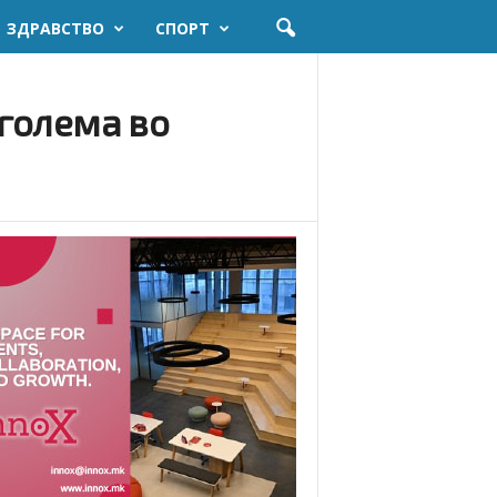
ЗДРАВСТВО
СПОРТ
јголема во