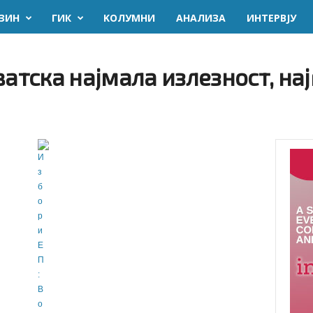
ЗИН
ГИК
KОЛУМНИ
AНАЛИЗА
ИНТЕРВЈУ
ватска најмала излезност, на