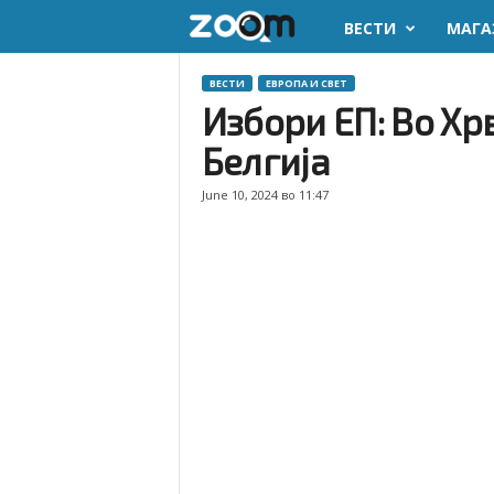
ВЕСТИ
МАГА
z
o
ВЕСТИ
ЕВРОПА И СВЕТ
Избори ЕП: Во Хр
o
Белгија
m
June 10, 2024 во 11:47
.
m
k