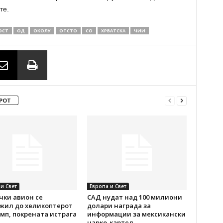
те.
ОСТ
ОД
ОКОЛУ
ОТСТО
СО
ХРВАТСКА
ЧИИ
РОТ
и Свет
Европа и Свет
чки авион се
САД нудат над 100 милиони
жил до хеликоптерот
долари награда за
мп, покрената истрага
информации за мексикански
нарко-картел